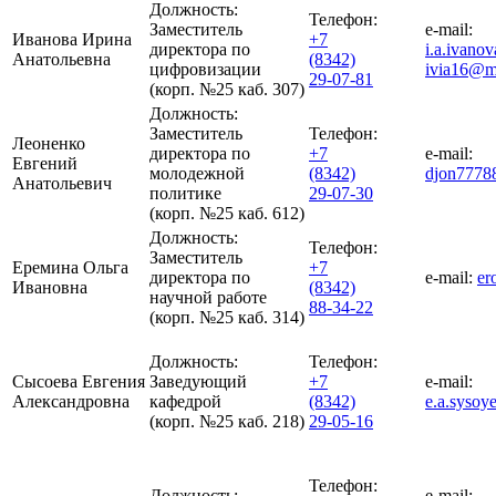
Должность:
Телефон:
Заместитель
e-mail:
Иванова Ирина
+7
директора по
i.a.ivan
Анатольевна
(8342)
цифровизации
ivia16@ma
29-07-81
(корп. №25 каб. 307)
Должность:
Заместитель
Телефон:
Леоненко
директора по
+7
e-mail:
Евгений
молодежной
(8342)
djon7778
Анатольевич
политике
29-07-30
(корп. №25 каб. 612)
Должность:
Телефон:
Заместитель
Еремина Ольга
+7
директора по
e-mail:
er
Ивановна
(8342)
научной работе
88-34-22
(корп. №25 каб. 314)
Должность:
Телефон:
Сысоева Евгения
Заведующий
+7
e-mail:
Александровна
кафедрой
(8342)
e.a.syso
(корп. №25 каб. 218)
29-05-16
Телефон:
Должность:
e-mail: