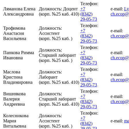
Телефон:
Ляманова Елена
Должность:
Доцент
+7
e-mail:
Ly
Александровна
(корп. №25 каб. 410)
(8342)
ch.ecop@
29-05-73
Телефон:
Трофимова
Должность:
+7
e-mail:
Анастасия
Ассистент
(8342)
ch.ecop@
Васильевна
(корп. №25 каб. )
29-05-73
Телефон:
Должность:
Панкова Римма
+7
e-mail:
Старший лаборант
Ивановна
(8342)
ch.ecop@
(корп. №25 каб. )
29-05-73
Телефон:
Маслова
Должность:
+7
e-mail:
Кристина
Лаборант
(8342)
ch.ecop@
Владимировна
(корп. №25 каб. 410)
29-05-73
Телефон:
Вишнякова
Должность:
+7
e-mail:
Валерия
Старший лаборант
(8342)
ch.ecop@
Андреевна
(корп. №25 каб. 410)
29-05-73
Телефон:
Колесникова
Должность:
+7
Мария
Ассистент
e-mail:
ma
(8342)
Витальевна
(корп. №25 каб. )
29-05-73