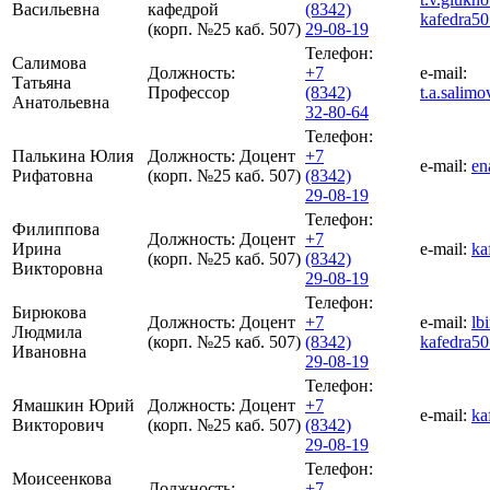
Васильевна
кафедрой
(8342)
kafedra5
(корп. №25 каб. 507)
29-08-19
Телефон:
Салимова
Должность:
+7
e-mail:
Татьяна
Профессор
(8342)
t.a.salim
Анатольевна
32-80-64
Телефон:
Палькина Юлия
Должность:
Доцент
+7
e-mail:
en
Рифатовна
(корп. №25 каб. 507)
(8342)
29-08-19
Телефон:
Филиппова
Должность:
Доцент
+7
Ирина
e-mail:
ka
(корп. №25 каб. 507)
(8342)
Викторовна
29-08-19
Телефон:
Бирюкова
Должность:
Доцент
+7
e-mail:
lb
Людмила
(корп. №25 каб. 507)
(8342)
kafedra5
Ивановна
29-08-19
Телефон:
Ямашкин Юрий
Должность:
Доцент
+7
e-mail:
ka
Викторович
(корп. №25 каб. 507)
(8342)
29-08-19
Телефон:
Моисеенкова
Должность:
+7