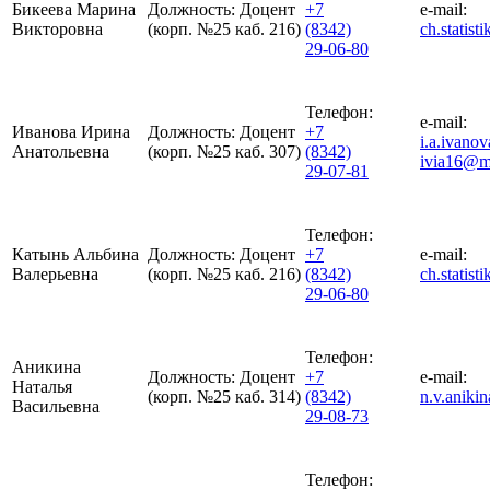
Бикеева Марина
Должность:
Доцент
+7
e-mail:
Викторовна
(корп. №25 каб. 216)
(8342)
ch.statis
29-06-80
Телефон:
e-mail:
Иванова Ирина
Должность:
Доцент
+7
i.a.ivan
Анатольевна
(корп. №25 каб. 307)
(8342)
ivia16@ma
29-07-81
Телефон:
Катынь Альбина
Должность:
Доцент
+7
e-mail:
Валерьевна
(корп. №25 каб. 216)
(8342)
ch.statis
29-06-80
Телефон:
Аникина
Должность:
Доцент
+7
e-mail:
Наталья
(корп. №25 каб. 314)
(8342)
n.v.anik
Васильевна
29-08-73
Телефон: