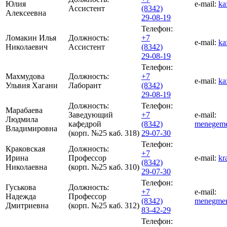
Юлия
e-mail:
ka
Ассистент
(8342)
Алексеевна
29-08-19
Телефон:
Ломакин Илья
Должность:
+7
e-mail:
ka
Николаевич
Ассистент
(8342)
29-08-19
Телефон:
Махмудова
Должность:
+7
e-mail:
ka
Ульвия Хагани
Лаборант
(8342)
29-08-19
Должность:
Телефон:
Марабаева
Заведующий
+7
e-mail:
Людмила
кафедрой
(8342)
menegeme
Владимировна
(корп. №25 каб. 318)
29-07-30
Телефон:
Краковская
Должность:
+7
Ирина
Профессор
e-mail:
kr
(8342)
Николаевна
(корп. №25 каб. 310)
29-07-30
Телефон:
Гуськова
Должность:
+7
e-mail:
Надежда
Профессор
(8342)
menegmen
Дмитриевна
(корп. №25 каб. 312)
83-42-29
Телефон: