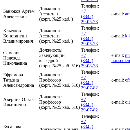
Телефон:
Должность:
Банюков Артём
+7
Ассистент
e-mail:
ar
Алексеевич
(8342)
(корп. №25 каб. )
29-05-73
Телефон:
Клычков
Должность:
+7
Константин
Ассистент
e-mail:
k.
(8342)
Владимирович
(корп. №25 каб. )
29-05-73
Должность:
Телефон:
Семенова
Заведующий
+7
e-mail:
nn
Надежда
кафедрой
(8342)
n.n.seme
Николаевна
(корп. №25 каб. 516)
29-08-38
Телефон:
Ефремова
Должность:
+7
Татьяна
Профессор
e-mail:
ef
(8342)
Александровна
(корп. №25 каб. 510)
29-07-82
Телефон:
Должность:
Аверина Ольга
+7
Профессор
e-mail:
oi
Ильинична
(8342)
(корп. №25 каб. 510)
29-07-82
Телефон:
+7
Бусалова
(8342)
Должность:
Доцент
e-mail:
sb