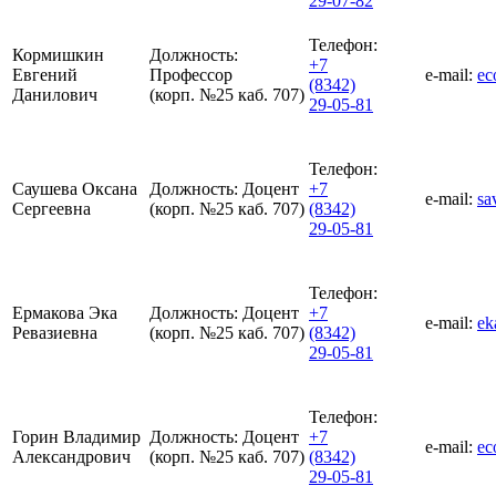
29-07-82
Телефон:
Кормишкин
Должность:
+7
Евгений
Профессор
e-mail:
ec
(8342)
Данилович
(корп. №25 каб. 707)
29-05-81
Телефон:
Саушева Оксана
Должность:
Доцент
+7
e-mail:
sa
Сергеевна
(корп. №25 каб. 707)
(8342)
29-05-81
Телефон:
Ермакова Эка
Должность:
Доцент
+7
e-mail:
ek
Ревазиевна
(корп. №25 каб. 707)
(8342)
29-05-81
Телефон:
Горин Владимир
Должность:
Доцент
+7
e-mail:
ec
Александрович
(корп. №25 каб. 707)
(8342)
29-05-81