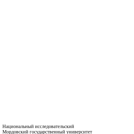
Статистика приёма
Большевистская ул., 68/1
dep-general@adm.mrsu.ru
+7 (8342) 24-37-32
Приёмная комиссия
Полежаева ул., 44
entrance-exam@adm.mrsu.ru
+7 (800) 222-13-77
© 1998–2026 МГУ им. Н.П. ОГАРЁВА
При использовании материалов сайта ссылка на источник
обязательна
Национальный исследовательский
Мордовский государственный университет