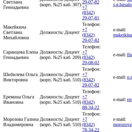
Светлана
29-07-82
(корп. №25 каб. 307)
s.g.busa
Геннадьевна
+7
(8342)
29-07-81
Телефон:
Макейкина
+7
e-mail:
Светлана
Должность:
Доцент
(8342)
makeikin
Михайловна
29-07-82
Телефон:
Саранцева Елена
Должность:
Доцент
+7
e-mail:
fi
Геннадьевна
(корп. №25 каб. 209)
(8342)
29-08-02
Телефон:
Шибилева Ольга
Должность:
Доцент
+7
e-mail:
o.
Викторовна
(корп. №25 каб. 510)
(8342)
29-07-82
Телефон:
Еремина Ольга
Должность:
Доцент
+7
e-mail:
er
Ивановна
(корп. №25 каб. 510)
(8342)
88-34-22
Телефон:
Морозова Галина
Должность:
Доцент
+7
e-mail:
Владимировна
(корп. №25 каб. 510)
(8342)
morozova
78-34-22