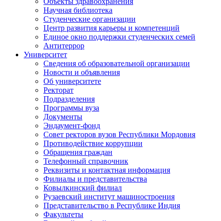
Объекты здравоохранения
Научная библиотека
Студенческие организации
Центр развития карьеры и компетенций
Единое окно поддержки студенческих семей
Антитеррор
Университет
Сведения об образовательной организации
Новости и объявления
Об университете
Ректорат
Подразделения
Программы вуза
Документы
Эндаумент-фонд
Совет ректоров вузов Республики Мордовия
Противодействие коррупции
Обращения граждан
Телефонный справочник
Реквизиты и контактная информация
Филиалы и представительства
Ковылкинский филиал
Рузаевский институт машиностроения
Представительство в Республике Индия
Факультеты