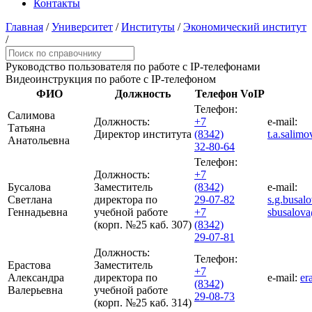
Контакты
Главная
/
Университет
/
Институты
/
Экономический институт
/
Руководство пользователя
по работе с IP-телефонами
Видеоинструкция
по работе с IP-телефоном
ФИО
Должность
Телефон
VoIP
Телефон:
Салимова
Должность:
+7
e-mail:
Татьяна
Директор института
(8342)
t.a.salim
Анатольевна
32-80-64
Телефон:
Должность:
+7
Бусалова
Заместитель
(8342)
e-mail:
Светлана
директора по
29-07-82
s.g.busa
Геннадьевна
учебной работе
+7
sbusalov
(корп. №25 каб. 307)
(8342)
29-07-81
Должность:
Телефон:
Ерастова
Заместитель
+7
Александра
директора по
e-mail:
er
(8342)
Валерьевна
учебной работе
29-08-73
(корп. №25 каб. 314)