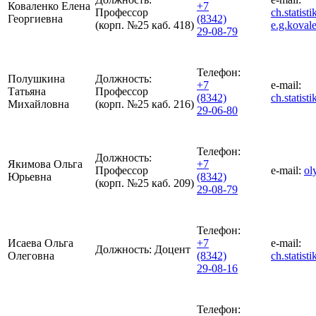
Коваленко Елена
+7
Профессор
ch.statis
Георгиевна
(8342)
(корп. №25 каб. 418)
e.g.kova
29-08-79
Телефон:
Полушкина
Должность:
+7
e-mail:
Татьяна
Профессор
(8342)
ch.statis
Михайловна
(корп. №25 каб. 216)
29-06-80
Телефон:
Должность:
Якимова Ольга
+7
Профессор
e-mail:
ol
Юрьевна
(8342)
(корп. №25 каб. 209)
29-08-79
Телефон:
Исаева Ольга
+7
e-mail:
Должность:
Доцент
Олеговна
(8342)
ch.statis
29-08-16
Телефон: