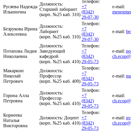
Телефон:
Должность:
Русяева Надежда
+7
e-mail:
Старший лаборант
Ильинична
(8342)
menegmen
(корп. №25 каб. 310)
29-07-30
Телефон:
Должность:
Безрукова Ирина
+7
Лаборант
e-mail:
be
Алексеевна
(8342)
(корп. №25 каб. 310)
29-07-30
Должность:
Телефон:
Потапова Лидия
Заведующий
+7
e-mail:
po
Николаевна
кафедрой
(8342)
ch.ecop@
(корп. №25 каб. 410)
29-05-73
Телефон:
Макаркин
Должность:
+7
Николай
Профессор
e-mail:
ma
(8342)
Петрович
(корп. №25 каб. 409)
29-05-73
Телефон:
Должность:
Горина Алла
+7
e-mail:
Профессор
Петровна
(8342)
ch.ecop@
(корп. №25 каб. 410)
29-05-73
Телефон:
Корнеева
Должность:
Доцент
+7
e-mail:
nv
Наталья
(корп. №25 каб. 410)
(8342)
ch.ecop@
Викторовна
29-05-73