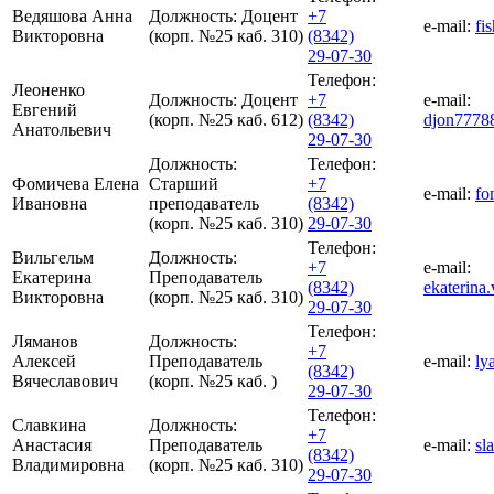
Ведяшова Анна
Должность:
Доцент
+7
e-mail:
fi
Викторовна
(корп. №25 каб. 310)
(8342)
29-07-30
Телефон:
Леоненко
Должность:
Доцент
+7
e-mail:
Евгений
(корп. №25 каб. 612)
(8342)
djon7778
Анатольевич
29-07-30
Должность:
Телефон:
Фомичева Елена
Старший
+7
e-mail:
fo
Ивановна
преподаватель
(8342)
(корп. №25 каб. 310)
29-07-30
Телефон:
Вильгельм
Должность:
+7
e-mail:
Екатерина
Преподаватель
(8342)
ekaterina
Викторовна
(корп. №25 каб. 310)
29-07-30
Телефон:
Ляманов
Должность:
+7
Алексей
Преподаватель
e-mail:
ly
(8342)
Вячеславович
(корп. №25 каб. )
29-07-30
Телефон:
Славкина
Должность:
+7
Анастасия
Преподаватель
e-mail:
sl
(8342)
Владимировна
(корп. №25 каб. 310)
29-07-30