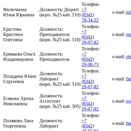
Телефон:
Филичкина
Должность:
Доцент
+7
e-mail:
ju
Юлия Юрьевна
(корп. №25 каб. 510)
(8342)
78-34-22
Телефон:
Ерастова
Должность:
+7
Кристина
Преподаватель
e-mail:
er
(8342)
Олеговна
(корп. №25 каб. 510)
29-07-82
Телефон:
Ермакова Ольга
Должность:
+7
e-mail:
ol
Владимировна
Преподаватель
(8342)
29-08-73
Телефон:
Должность:
Польдина Юлия
+7
Лаборант
e-mail:
fi
Сергеевна
(8342)
(корп. №25 каб. 510)
29-07-82
Телефон:
Должность:
Есякова Арина
+7
Ассистент
e-mail:
ec
Николаевна
(8342)
(корп. №25 каб. 305)
29-07-82
Телефон:
Полякова Лана
Должность:
+7
e-mail:
fi
Георгиевна
Лаборант
(8342)