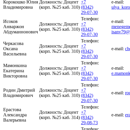
Корокошко Юлия
Должность:
Доцент
+7
e-mail:
Владимировна
(корп. №25 каб. 310)
(8342)
ulya_kor
29-07-30
Телефон:
Исоков
e-mail:
Должность:
Доцент
+7
Анваржон
menegeme
(корп. №25 каб. 310)
(8342)
Абдуманнонович
isanv79@
29-07-30
Телефон:
Черкасова
Должность:
Доцент
+7
Оксана
e-mail:
ch
(корп. №25 каб. 310)
(8342)
Васильевна
29-07-30
Телефон:
Мамонкина
Должность:
Доцент
+7
e-mail:
Екатерина
(корп. №25 каб. 310)
(8342)
e.mamonk
Викторовна
29-07-30
Телефон:
Родин Дмитрий
Должность:
Доцент
+7
e-mail:
ro
Владимирович
(корп. №25 каб. 310)
(8342)
29-07-30
Телефон:
Ерастова
Должность:
Доцент
+7
Александра
e-mail:
er
(корп. №25 каб. 314)
(8342)
Валерьевна
29-08-73
Телефон: