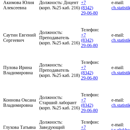
Акимова Юлия
Должность:
Доцент
+7
e-mail:
Алексеевна
(корп. №25 каб. 216)
(8342)
ch.statis
29-06-80
Телефон:
Должность:
Саутин Евгений
+7
e-mail:
Преподаватель
Сергеевич
(8342)
ch.statis
(корп. №25 каб. 216)
29-06-80
Телефон:
Должность:
Пулова Ирина
+7
e-mail:
Преподаватель
Владимировна
(8342)
ch.statis
(корп. №25 каб. 218)
29-06-80
Телефон:
Должность:
Коннова Оксана
+7
e-mail:
Старший лаборант
Владимировна
(8342)
ch.statis
(корп. №25 каб. 216)
29-06-80
Должность:
Телефон:
e-mail:
Глухова Татьяна
Заведующий
+7
t.v.gluk