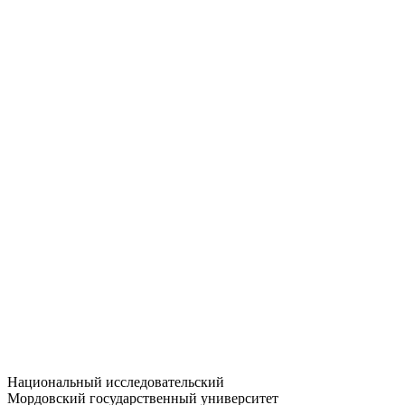
Статистика приёма
Большевистская ул., 68/1
dep-general@adm.mrsu.ru
+7 (8342) 24-37-32
Приёмная комиссия
Полежаева ул., 44
entrance-exam@adm.mrsu.ru
+7 (800) 222-13-77
© 1998–2026 МГУ им. Н.П. ОГАРЁВА
При использовании материалов сайта ссылка на источник
обязательна
Национальный исследовательский
Мордовский государственный университет