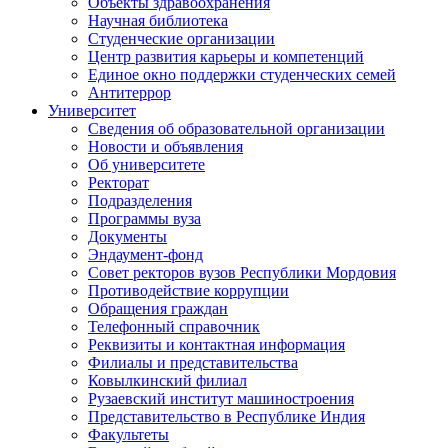
Объекты здравоохранения
Научная библиотека
Студенческие организации
Центр развития карьеры и компетенций
Единое окно поддержки студенческих семей
Антитеррор
Университет
Сведения об образовательной организации
Новости и объявления
Об университете
Ректорат
Подразделения
Программы вуза
Документы
Эндаумент-фонд
Совет ректоров вузов Республики Мордовия
Противодействие коррупции
Обращения граждан
Телефонный справочник
Реквизиты и контактная информация
Филиалы и представительства
Ковылкинский филиал
Рузаевский институт машиностроения
Представительство в Республике Индия
Факультеты