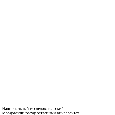
Статистика приёма
Большевистская ул., 68/1
dep-general@adm.mrsu.ru
+7 (8342) 24-37-32
Приёмная комиссия
Полежаева ул., 44
entrance-exam@adm.mrsu.ru
+7 (800) 222-13-77
© 1998–2026 МГУ им. Н.П. ОГАРЁВА
При использовании материалов сайта ссылка на источник
обязательна
Национальный исследовательский
Мордовский государственный университет