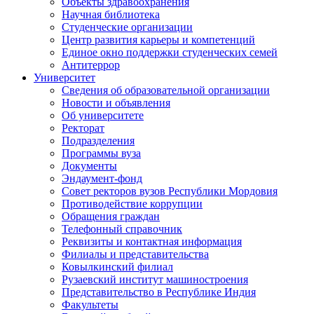
Объекты здравоохранения
Научная библиотека
Студенческие организации
Центр развития карьеры и компетенций
Единое окно поддержки студенческих семей
Антитеррор
Университет
Сведения об образовательной организации
Новости и объявления
Об университете
Ректорат
Подразделения
Программы вуза
Документы
Эндаумент-фонд
Совет ректоров вузов Республики Мордовия
Противодействие коррупции
Обращения граждан
Телефонный справочник
Реквизиты и контактная информация
Филиалы и представительства
Ковылкинский филиал
Рузаевский институт машиностроения
Представительство в Республике Индия
Факультеты