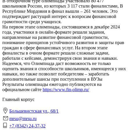
В отборочном туре олимпиады участвовало 80 477
школьников России, из которых 3 117 стали финалистами, В
Республике Мордовия в финал вышли – 261 человек. Это
подтверждает растущий интерес к вопросам финансовой
грамотности среди учащихся.
На первом этапе олимпиады, состоявшемся в декабре 2024
года, участники в онлайн-формате решали задания,
направленные на развитие финансовой грамотности,
понимание принципов устойчивого развития и защиты прав
граждан в сфере финансовых услуг. На втором этапе
финалисты в очном формате решали сложные задачи,
работали с кейсами, демонстрируя свои знания и навыки.
Надеемся, что Олимпиада даст возможность не только
оценить знания и способности школьников, имеющееся у них
навыки, но также позволит победителям – заработать
дополнительные шансы при поступлении в ВУЗы
Результаты олимпиады ежегодно публикуются на
официальном сайте
https://www.fin-olimp.ru/
Главный корпус
Большевистская ул., 68/1
mrsu@mrsu.ru
+7 (8342) 24-37-32