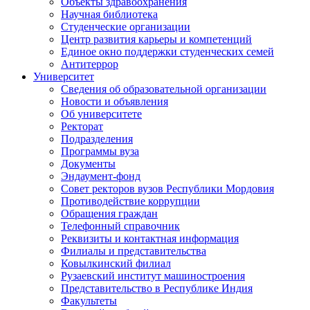
Объекты здравоохранения
Научная библиотека
Студенческие организации
Центр развития карьеры и компетенций
Единое окно поддержки студенческих семей
Антитеррор
Университет
Сведения об образовательной организации
Новости и объявления
Об университете
Ректорат
Подразделения
Программы вуза
Документы
Эндаумент-фонд
Совет ректоров вузов Республики Мордовия
Противодействие коррупции
Обращения граждан
Телефонный справочник
Реквизиты и контактная информация
Филиалы и представительства
Ковылкинский филиал
Рузаевский институт машиностроения
Представительство в Республике Индия
Факультеты