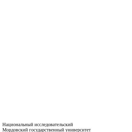
Статистика приёма
Большевистская ул., 68/1
dep-general@adm.mrsu.ru
+7 (8342) 24-37-32
Приёмная комиссия
Полежаева ул., 44
entrance-exam@adm.mrsu.ru
+7 (800) 222-13-77
© 1998–2026 МГУ им. Н.П. ОГАРЁВА
При использовании материалов сайта ссылка на источник
обязательна
Национальный исследовательский
Мордовский государственный университет