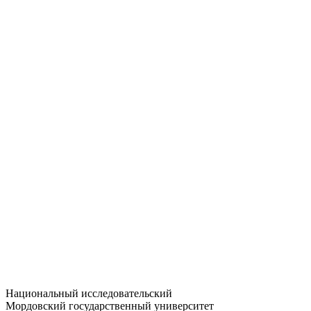
Статистика приёма
Большевистская ул., 68/1
dep-general@adm.mrsu.ru
+7 (8342) 24-37-32
Приёмная комиссия
Полежаева ул., 44
entrance-exam@adm.mrsu.ru
+7 (800) 222-13-77
© 1998–2026 МГУ им. Н.П. ОГАРЁВА
При использовании материалов сайта ссылка на источник
обязательна
Национальный исследовательский
Мордовский государственный университет