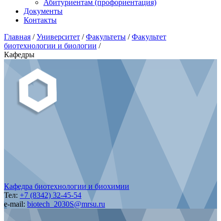
Абитуриентам (профориентация)
Документы
Контакты
Главная
/
Университет
/
Факультеты
/
Факультет
биотехнологии и биологии
/
Кафедры
Кафедра биотехнологии и биохимии
Тел:
+7 (8342) 32-45-54
e-mail:
biotech_2030S@mrsu.ru