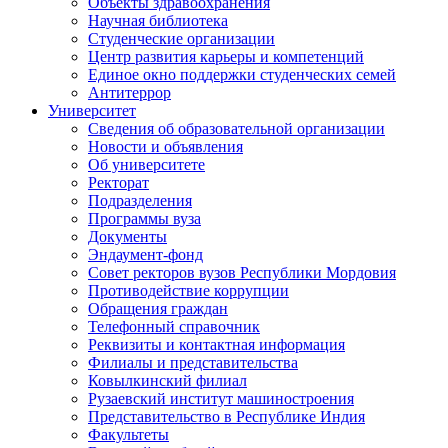
Объекты здравоохранения
Научная библиотека
Студенческие организации
Центр развития карьеры и компетенций
Единое окно поддержки студенческих семей
Антитеррор
Университет
Сведения об образовательной организации
Новости и объявления
Об университете
Ректорат
Подразделения
Программы вуза
Документы
Эндаумент-фонд
Совет ректоров вузов Республики Мордовия
Противодействие коррупции
Обращения граждан
Телефонный справочник
Реквизиты и контактная информация
Филиалы и представительства
Ковылкинский филиал
Рузаевский институт машиностроения
Представительство в Республике Индия
Факультеты