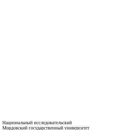
Статистика приёма
Большевистская ул., 68/1
dep-general@adm.mrsu.ru
+7 (8342) 24-37-32
Приёмная комиссия
Полежаева ул., 44
entrance-exam@adm.mrsu.ru
+7 (800) 222-13-77
© 1998–2026 МГУ им. Н.П. ОГАРЁВА
При использовании материалов сайта ссылка на источник
обязательна
Национальный исследовательский
Мордовский государственный университет