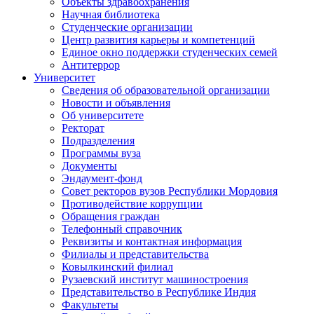
Объекты здравоохранения
Научная библиотека
Студенческие организации
Центр развития карьеры и компетенций
Единое окно поддержки студенческих семей
Антитеррор
Университет
Сведения об образовательной организации
Новости и объявления
Об университете
Ректорат
Подразделения
Программы вуза
Документы
Эндаумент-фонд
Совет ректоров вузов Республики Мордовия
Противодействие коррупции
Обращения граждан
Телефонный справочник
Реквизиты и контактная информация
Филиалы и представительства
Ковылкинский филиал
Рузаевский институт машиностроения
Представительство в Республике Индия
Факультеты