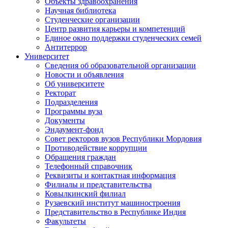
Объекты здравоохранения
Научная библиотека
Студенческие организации
Центр развития карьеры и компетенций
Единое окно поддержки студенческих семей
Антитеррор
Университет
Сведения об образовательной организации
Новости и объявления
Об университете
Ректорат
Подразделения
Программы вуза
Документы
Эндаумент-фонд
Совет ректоров вузов Республики Мордовия
Противодействие коррупции
Обращения граждан
Телефонный справочник
Реквизиты и контактная информация
Филиалы и представительства
Ковылкинский филиал
Рузаевский институт машиностроения
Представительство в Республике Индия
Факультеты