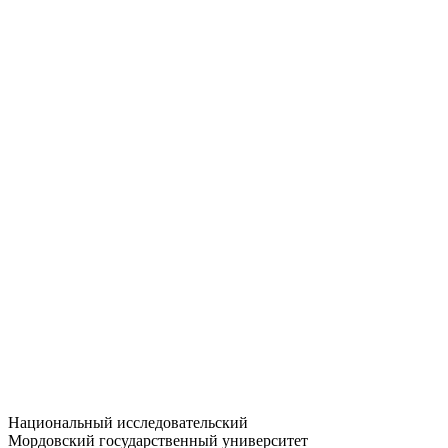
Статистика приёма
Большевистская ул., 68/1
dep-general@adm.mrsu.ru
+7 (8342) 24-37-32
Приёмная комиссия
Полежаева ул., 44
entrance-exam@adm.mrsu.ru
+7 (800) 222-13-77
© 1998–2026 МГУ им. Н.П. ОГАРЁВА
При использовании материалов сайта ссылка на источник
обязательна
Национальный исследовательский
Мордовский государственный университет