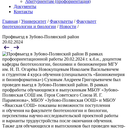
Абитуриентам (профориентация)
Документы
Контакты
Главная
/
Университет
/
Факультеты
/
Факультет
биотехнологии и биологии
/
Новости
/
Профвыезд в Зубово-Полянский район
20.02.2024
В рамках
профоориентационной работы 20.02.2024 г. к.б.н., доцентом
кафедры биотехнологии, биохимии и биоинженерии МГУ
им. Н. П. Огарёва Новокупцевым Николаем Васильевичем
и студентом 4 курса обучения (специальность «Биоинженерия
и биоинформатика») Суховым Андреем Григорьевичем был
проведен выезд в Зубово-Полянский район. В рамках
профработы обучающимся и выпускникам МБОУ «Зубово-
Полянская СОШ им. Героя Советского Союза И. Г.
Парамонова», МБОУ «Зубово-Полянская ООШ» и МБОУ
«Явасская СОШ» показаны возможности поступления
и обучения на факультете биотехнологии и биологии,
перспективы научно-исследовательской проектной работы
и варианты трудоустройства после окончания обучения.
Также для обучающихся и выпускников был проведен мастер-