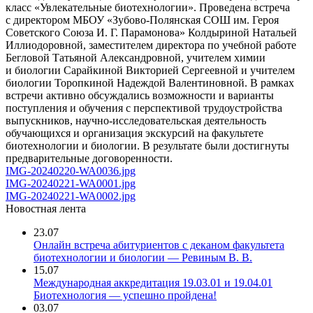
класс «Увлекательные биотехнологии». Проведена встреча
с директором МБОУ «Зубово-Полянская СОШ им. Героя
Советского Союза И. Г. Парамонова» Колдыриной Натальей
Иллиодоровной, заместителем директора по учебной работе
Бегловой Татьяной Александровной, учителем химии
и биологии Сарайкиной Викторией Сергеевной и учителем
биологии Торопкиной Надеждой Валентиновной. В рамках
встречи активно обсуждались возможности и варианты
поступления и обучения с перспективой трудоустройства
выпускников, научно-исследовательская деятельность
обучающихся и организация экскурсий на факультете
биотехнологии и биологии. В результате были достигнуты
предварительные договоренности.
IMG-20240220-WA0036.jpg
IMG-20240221-WA0001.jpg
IMG-20240221-WA0002.jpg
Новостная лента
23.07
Онлайн встреча абитуриентов с деканом факультета
биотехнологии и биологии — Ревиным В. В.
15.07
Международная аккредитация 19.03.01 и 19.04.01
Биотехнология — успешно пройдена!
03.07