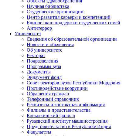
Объекты здравоохранения
Научная библиотека
Студенческие организации
Центр развития карьеры и компетенций
Единое окно поддержки студенческих семей
Антитеррор
Университет
Сведения об образовательной организации
Новости и объявления
Об университете
Ректорат
Подразделения
Программы вуза
Документы
Эндаумент-фонд
Совет ректоров вузов Республики Мордовия
Противодействие коррупции
Обращения граждан
Телефонный справочник
Реквизиты и контактная информация
Филиалы и представительства
Ковылкинский филиал
Рузаевский институт машиностроения
Представительство в Республике Индия
Факультеты