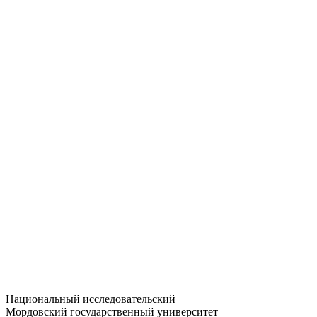
Статистика приёма
Большевистская ул., 68/1
dep-general@adm.mrsu.ru
+7 (8342) 24-37-32
Приёмная комиссия
Полежаева ул., 44
entrance-exam@adm.mrsu.ru
+7 (800) 222-13-77
© 1998–2026 МГУ им. Н.П. ОГАРЁВА
При использовании материалов сайта ссылка на источник
обязательна
Национальный исследовательский
Мордовский государственный университет