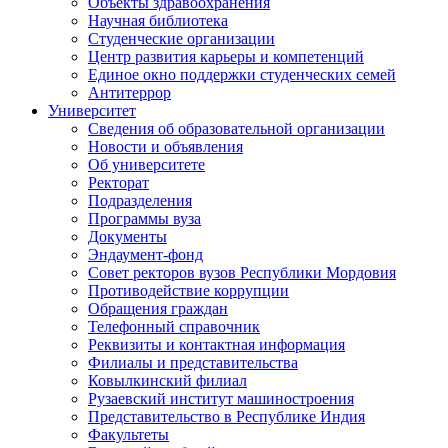
Объекты здравоохранения
Научная библиотека
Студенческие организации
Центр развития карьеры и компетенций
Единое окно поддержки студенческих семей
Антитеррор
Университет
Сведения об образовательной организации
Новости и объявления
Об университете
Ректорат
Подразделения
Программы вуза
Документы
Эндаумент-фонд
Совет ректоров вузов Республики Мордовия
Противодействие коррупции
Обращения граждан
Телефонный справочник
Реквизиты и контактная информация
Филиалы и представительства
Ковылкинский филиал
Рузаевский институт машиностроения
Представительство в Республике Индия
Факультеты