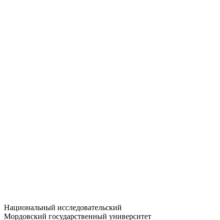
Статистика приёма
Большевистская ул., 68/1
dep-general@adm.mrsu.ru
+7 (8342) 24-37-32
Приёмная комиссия
Полежаева ул., 44
entrance-exam@adm.mrsu.ru
+7 (800) 222-13-77
© 1998–2026 МГУ им. Н.П. ОГАРЁВА
При использовании материалов сайта ссылка на источник
обязательна
Национальный исследовательский
Мордовский государственный университет