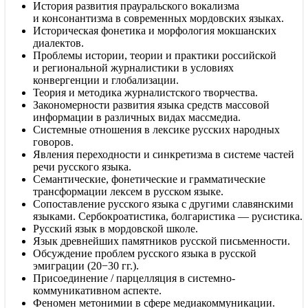
История развития прауральского вокализма
и консонантизма в современных мордовских языках.
Историческая фонетика и морфология мокшанских
диалектов.
Проблемы истории, теории и практики российской
и региональной журналистики в условиях
конвергенции и глобализации.
Теория и методика журналистского творчества.
Закономерности развития языка средств массовой
информации в различных видах массмедиа.
Системные отношения в лексике русских народных
говоров.
Явления переходности и синкретизма в системе частей
речи русского языка.
Семантические, фонетические и грамматические
трансформации лексем в русском языке.
Сопоставление русского языка с другими славянскими
языками. Сербокроатистика, болгаристика — русистика.
Русский язык в мордовской школе.
Язык древнейших памятников русской письменности.
Обсуждение проблем русского языка в русской
эмиграции (20−30 гг.).
Присоединение / парцелляция в системно-
коммуникативном аспекте.
Феномен метонимии в сфере медиакоммуникации.