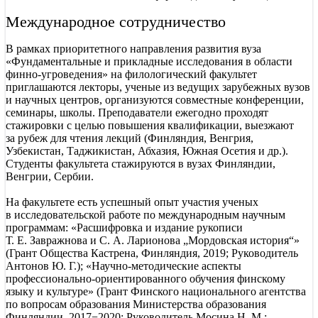
Международное сотрудничество
В рамках приоритетного направления развития вуза
«Фундаментальные и прикладные исследования в области
финно-угроведения» на филологический факультет
приглашаются лекторы, ученые из ведущих зарубежных вузов
и научных центров, организуются совместные конференции,
семинары, школы. Преподаватели ежегодно проходят
стажировки с целью повышения квалификации, выезжают
за рубеж для чтения лекций (Финляндия, Венгрия,
Узбекистан, Таджикистан, Абхазия, Южная Осетия и др.).
Студенты факультета стажируются в вузах Финляндии,
Венгрии, Сербии.
На факультете есть успешный опыт участия ученых
в исследовательской работе по международным научным
программам: «Расшифровка и издание рукописи
Т. Е. Завражнова и С. А. Ларионова „Мордовская история“»
(Грант Общества Кастрена, Финляндия, 2019; Руководитель
Антонов Ю. Г.); «Научно-методические аспекты
профессионально-ориентированного обучения финскому
языку и культуре» (Грант Финского национального агентства
по вопросам образования Министерства образования
Финляндии, 2017−2020; Руководитель Мосина Н. М.;