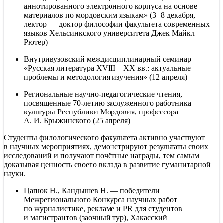
аннотированного электронного корпуса на основе
материалов по мордовским языкам» (3−8 декабря,
лектор — доктор философии факультета современных
языков Хельсинкского университета Джек Майкл
Рютер)
Внутривузовский междисциплинарный семинар
«Русская литература
XVIII—XX вв.
: актуальные
проблемы и методология изучения» (12 апреля)
Региональные научно-педагогические чтения,
посвященные 70-летию заслуженного работника
культуры Республики Мордовия, профессора
А. И. Брыжинского (25 апреля)
Студенты филологического факультета активно участвуют
в научных мероприятиях, демонстрируют результаты своих
исследований и получают почётные награды, тем самым
доказывая ценность своего вклада в развитие гуманитарной
науки.
Цапюк Н., Кандышев Н. — победители
Межрегионального Конкурса научных работ
по журналистике, рекламе и PR для студентов
и магистрантов (заочный тур), Хакасский