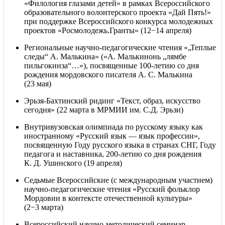
«Филология глазами детей» в рамках Всероссийского
образовательного волонтерского проекта «Дай Пять!»
при поддержке Всероссийского конкурса молодежных
проектов «Росмолодежь.Гранты» (12−14 апреля)
Региональные научно-педагогические чтения «„Теплые
следы“ А. Малькина» («А. Малькинонь „лямбе
пильгокинза“…»), посвященные 100-летию со дня
рождения мордовского писателя А. С. Малькина
(23 мая)
Эрьзя-Бахтинский ридинг «Текст, образ, искусство
сегодня» (22 марта в МРМИИ им. С.Д. Эрьзи)
Внутривузовская олимпиада по русскому языку как
иностранному «Русский язык — язык профессии»,
посвященную Году русского языка в странах СНГ, Году
педагога и наставника, 200-летию со дня рождения
К. Д. Ушинского (19 апреля)
Седьмые Всероссийские (с международным участием)
научно-педагогические чтения «Русский фольклор
Мордовии в контексте отечественной культуры»
(2−3 марта)
Всероссийский научно-методический семинар