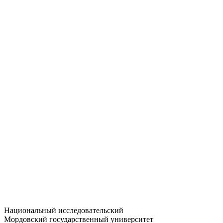
Статистика приёма
Большевистская ул., 68/1
dep-general@adm.mrsu.ru
+7 (8342) 24-37-32
Приёмная комиссия
Полежаева ул., 44
entrance-exam@adm.mrsu.ru
+7 (800) 222-13-77
© 1998–2026 МГУ им. Н.П. ОГАРЁВА
При использовании материалов сайта ссылка на источник
обязательна
Национальный исследовательский
Мордовский государственный университет