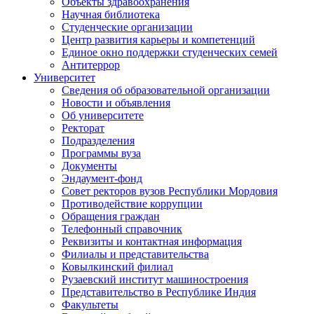
Объекты здравоохранения
Научная библиотека
Студенческие организации
Центр развития карьеры и компетенций
Единое окно поддержки студенческих семей
Антитеррор
Университет
Сведения об образовательной организации
Новости и объявления
Об университете
Ректорат
Подразделения
Программы вуза
Документы
Эндаумент-фонд
Совет ректоров вузов Республики Мордовия
Противодействие коррупции
Обращения граждан
Телефонный справочник
Реквизиты и контактная информация
Филиалы и представительства
Ковылкинский филиал
Рузаевский институт машиностроения
Представительство в Республике Индия
Факультеты