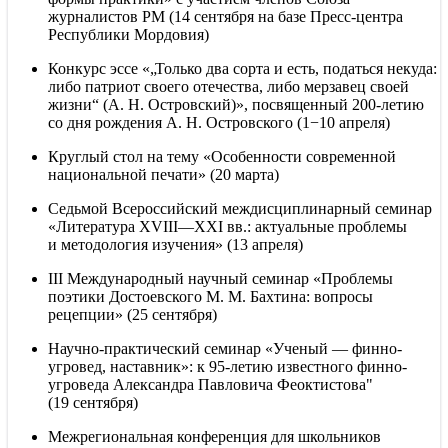
журналистов РМ (14 сентября на базе Пресс-центра
Республики Мордовия)
Конкурс эссе «„Только два сорта и есть, податься некуда:
либо патриот своего отечества, либо мерзавец своей
жизни“ (А. Н. Островский)», посвященный 200-летию
со дня рождения А. Н. Островского (1−10 апреля)
Круглый стол на тему «Особенности современной
национальной печати» (20 марта)
Седьмой Всероссийский междисциплинарный семинар
«Литература
XVIII—XXI вв.
: актуальные проблемы
и методология изучения» (13 апреля)
III Международный научный семинар «Проблемы
поэтики Достоевского М. М. Бахтина: вопросы
рецепции» (25 сентября)
Научно-практический семинар «Ученый — финно-
угровед, наставник»: к 95-летию известного финно-
угроведа Александра Павловича Феоктистова"
(19 сентября)
Межрегиональная конференция для школьников