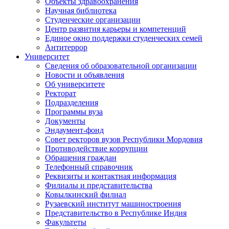
Объекты здравоохранения
Научная библиотека
Студенческие организации
Центр развития карьеры и компетенций
Единое окно поддержки студенческих семей
Антитеррор
Университет
Сведения об образовательной организации
Новости и объявления
Об университете
Ректорат
Подразделения
Программы вуза
Документы
Эндаумент-фонд
Совет ректоров вузов Республики Мордовия
Противодействие коррупции
Обращения граждан
Телефонный справочник
Реквизиты и контактная информация
Филиалы и представительства
Ковылкинский филиал
Рузаевский институт машиностроения
Представительство в Республике Индия
Факультеты