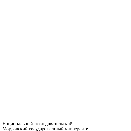
Статистика приёма
Большевистская ул., 68/1
dep-general@adm.mrsu.ru
+7 (8342) 24-37-32
Приёмная комиссия
Полежаева ул., 44
entrance-exam@adm.mrsu.ru
+7 (800) 222-13-77
© 1998–2026 МГУ им. Н.П. ОГАРЁВА
При использовании материалов сайта ссылка на источник
обязательна
Национальный исследовательский
Мордовский государственный университет