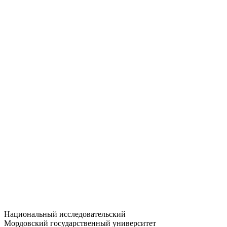
Статистика приёма
Большевистская ул., 68/1
dep-general@adm.mrsu.ru
+7 (8342) 24-37-32
Приёмная комиссия
Полежаева ул., 44
entrance-exam@adm.mrsu.ru
+7 (800) 222-13-77
© 1998–2026 МГУ им. Н.П. ОГАРЁВА
При использовании материалов сайта ссылка на источник
обязательна
Национальный исследовательский
Мордовский государственный университет