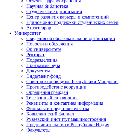
Объекты здравоохранения
Научная библиотека
Студенческие организации
Центр развития карьеры и компетенций
Единое окно поддержки студенческих семей
Антитеррор
Университет
Сведения об образовательной организации
Новости и объявления
Об университете
Ректорат
Подразделения
Программы вуза
Документы
Эндаумент-фонд
Совет ректоров вузов Республики Мордовия
Противодействие коррупции
Обращения граждан
Телефонный справочник
Реквизиты и контактная информация
Филиалы и представительства
Ковылкинский филиал
Рузаевский институт машиностроения
Представительство в Республике Индия
Факультеты