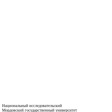
Статистика приёма
Большевистская ул., 68/1
dep-general@adm.mrsu.ru
+7 (8342) 24-37-32
Приёмная комиссия
Полежаева ул., 44
entrance-exam@adm.mrsu.ru
+7 (800) 222-13-77
© 1998–2026 МГУ им. Н.П. ОГАРЁВА
При использовании материалов сайта ссылка на источник
обязательна
Национальный исследовательский
Мордовский государственный университет