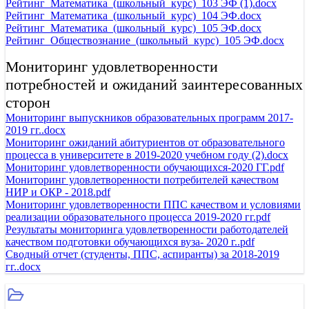
Рейтинг_Математика_(школьный_курс)_103 ЭФ (1).docx
Рейтинг_Математика_(школьный_курс)_104 ЭФ.docx
Рейтинг_Математика_(школьный_курс)_105 ЭФ.docx
Рейтинг_Обществознание_(школьный_курс)_105 ЭФ.docx
Мониторинг удовлетворенности
потребностей и ожиданий заинтересованных
сторон
Мониторинг выпускников образовательных программ 2017-
2019 гг..docx
Мониторинг ожиданий абитуриентов от образовательного
процесса в университете в 2019-2020 учебном году (2).docx
Мониторинг удовлетворенности обучающихся-2020 ГГ.pdf
Мониторинг удовлетворенности потребителей качеством
НИР и ОКР - 2018.pdf
Мониторинг удовлетворенности ППС качеством и условиями
реализации образовательного процесса 2019-2020 гг.pdf
Результаты мониторинга удовлетворенности работодателей
качеством подготовки обучающихся вуза- 2020 г..pdf
Сводный отчет (студенты, ППС, аспиранты) за 2018-2019
гг..docx