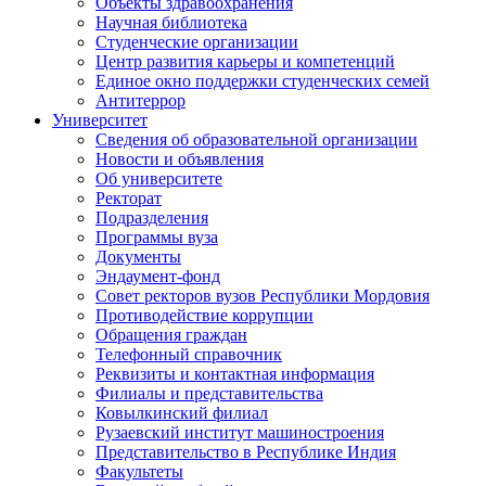
Объекты здравоохранения
Научная библиотека
Студенческие организации
Центр развития карьеры и компетенций
Единое окно поддержки студенческих семей
Антитеррор
Университет
Сведения об образовательной организации
Новости и объявления
Об университете
Ректорат
Подразделения
Программы вуза
Документы
Эндаумент-фонд
Совет ректоров вузов Республики Мордовия
Противодействие коррупции
Обращения граждан
Телефонный справочник
Реквизиты и контактная информация
Филиалы и представительства
Ковылкинский филиал
Рузаевский институт машиностроения
Представительство в Республике Индия
Факультеты