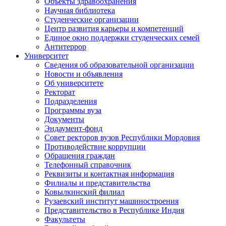
Объекты здравоохранения
Научная библиотека
Студенческие организации
Центр развития карьеры и компетенций
Единое окно поддержки студенческих семей
Антитеррор
Университет
Сведения об образовательной организации
Новости и объявления
Об университете
Ректорат
Подразделения
Программы вуза
Документы
Эндаумент-фонд
Совет ректоров вузов Республики Мордовия
Противодействие коррупции
Обращения граждан
Телефонный справочник
Реквизиты и контактная информация
Филиалы и представительства
Ковылкинский филиал
Рузаевский институт машиностроения
Представительство в Республике Индия
Факультеты