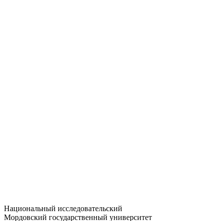
Статистика приёма
Большевистская ул., 68/1
dep-general@adm.mrsu.ru
+7 (8342) 24-37-32
Приёмная комиссия
Полежаева ул., 44
entrance-exam@adm.mrsu.ru
+7 (800) 222-13-77
© 1998–2026 МГУ им. Н.П. ОГАРЁВА
При использовании материалов сайта ссылка на источник
обязательна
Национальный исследовательский
Мордовский государственный университет