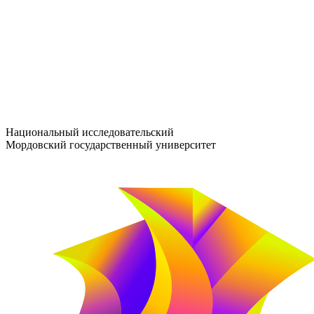
entrance-exam@adm.mrsu.ru
+7 (800) 222-13-77
© 1998–2026 МГУ им. Н.П. ОГАРЁВА
При использовании материалов сайта ссылка на источник обяз
Национальный исследовательский
Мордовский государственный университет