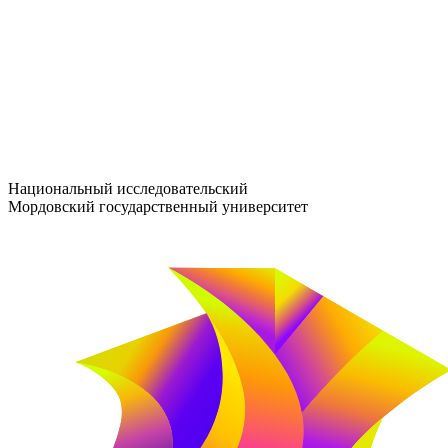
entrance-exam@adm.mrsu.ru
+7 (800) 222-13-77
© 1998–2026 МГУ им. Н.П. ОГАРЁВА
При использовании материалов сайта ссылка на источник обяз
Национальный исследовательский
Мордовский государственный университет