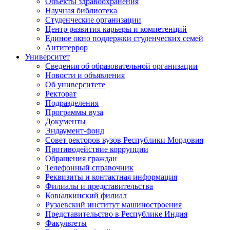
Объекты здравоохранения
Научная библиотека
Студенческие организации
Центр развития карьеры и компетенций
Единое окно поддержки студенческих семей
Антитеррор
Университет
Сведения об образовательной организации
Новости и объявления
Об университете
Ректорат
Подразделения
Программы вуза
Документы
Эндаумент-фонд
Совет ректоров вузов Республики Мордовия
Противодействие коррупции
Обращения граждан
Телефонный справочник
Реквизиты и контактная информация
Филиалы и представительства
Ковылкинский филиал
Рузаевский институт машиностроения
Представительство в Республике Индия
Факультеты