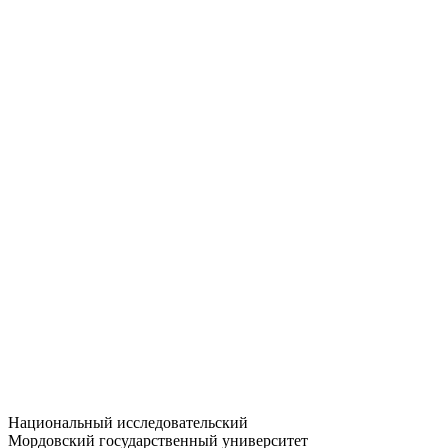
Статистика приёма
Большевистская ул., 68/1
dep-general@adm.mrsu.ru
+7 (8342) 24-37-32
Приёмная комиссия
Полежаева ул., 44
entrance-exam@adm.mrsu.ru
+7 (800) 222-13-77
© 1998–2026 МГУ им. Н.П. ОГАРЁВА
При использовании материалов сайта ссылка на источник
обязательна
Национальный исследовательский
Мордовский государственный университет