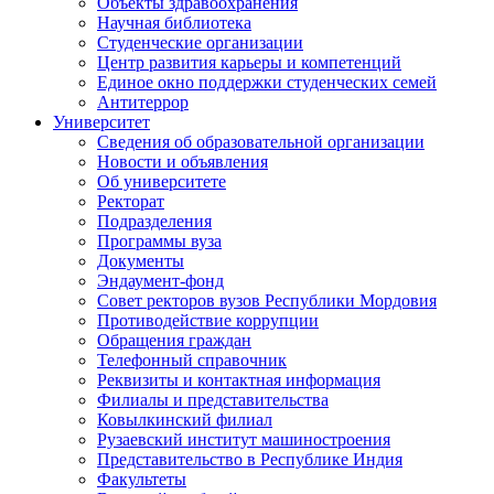
Объекты здравоохранения
Научная библиотека
Студенческие организации
Центр развития карьеры и компетенций
Единое окно поддержки студенческих семей
Антитеррор
Университет
Сведения об образовательной организации
Новости и объявления
Об университете
Ректорат
Подразделения
Программы вуза
Документы
Эндаумент-фонд
Совет ректоров вузов Республики Мордовия
Противодействие коррупции
Обращения граждан
Телефонный справочник
Реквизиты и контактная информация
Филиалы и представительства
Ковылкинский филиал
Рузаевский институт машиностроения
Представительство в Республике Индия
Факультеты