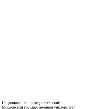
Статистика приёма
Большевистская ул., 68/1
dep-general@adm.mrsu.ru
+7 (8342) 24-37-32
Приёмная комиссия
Полежаева ул., 44
entrance-exam@adm.mrsu.ru
+7 (800) 222-13-77
© 1998–2026 МГУ им. Н.П. ОГАРЁВА
При использовании материалов сайта ссылка на источник
обязательна
Национальный исследовательский
Мордовский государственный университет