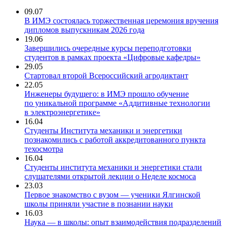
09.07
В ИМЭ состоялась торжественная церемония вручения
дипломов выпускникам 2026 года
19.06
Завершились очередные курсы переподготовки
студентов в рамках проекта «Цифровые кафедры»
29.05
Стартовал второй Всероссийский агродиктант
22.05
Инженеры будущего: в ИМЭ прошло обучение
по уникальной программе «Аддитивные технологии
в электроэнергетике»
16.04
Студенты Института механики и энергетики
познакомились с работой аккредитованного пункта
техосмотра
16.04
Студенты института механики и энергетики стали
слушателями открытой лекции о Неделе космоса
23.03
Первое знакомство с вузом — ученики Ялгинской
школы приняли участие в познании науки
16.03
Наука — в школы: опыт взаимодействия подразделений