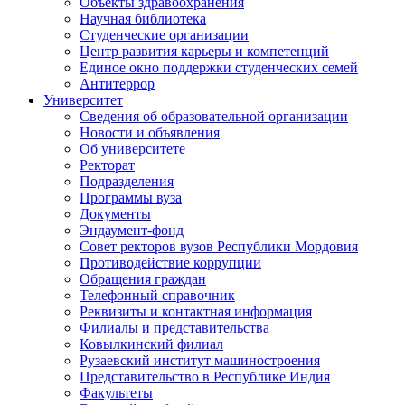
Объекты здравоохранения
Научная библиотека
Студенческие организации
Центр развития карьеры и компетенций
Единое окно поддержки студенческих семей
Антитеррор
Университет
Сведения об образовательной организации
Новости и объявления
Об университете
Ректорат
Подразделения
Программы вуза
Документы
Эндаумент-фонд
Совет ректоров вузов Республики Мордовия
Противодействие коррупции
Обращения граждан
Телефонный справочник
Реквизиты и контактная информация
Филиалы и представительства
Ковылкинский филиал
Рузаевский институт машиностроения
Представительство в Республике Индия
Факультеты