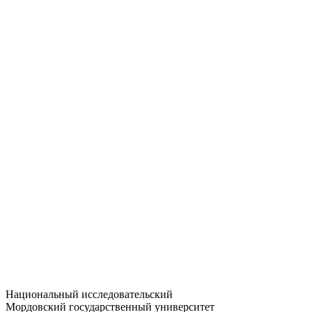
Статистика приёма
Большевистская ул., 68/1
dep-general@adm.mrsu.ru
+7 (8342) 24-37-32
Приёмная комиссия
Полежаева ул., 44
entrance-exam@adm.mrsu.ru
+7 (800) 222-13-77
© 1998–2026 МГУ им. Н.П. ОГАРЁВА
При использовании материалов сайта ссылка на источник
обязательна
Национальный исследовательский
Мордовский государственный университет