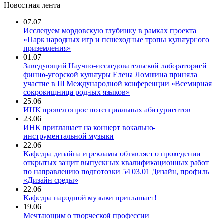
Новостная лента
07.07
Исследуем мордовскую глубинку в рамках проекта
«Парк народных игр и пешеходные тропы культурного
приземления»
01.07
Заведующий Научно-исследовательской лабораторией
финно-угорской культуры Елена Ломшина приняла
участие в III Международной конференции «Всемирная
сокровищница родных языков»
25.06
ИНК провел опрос потенциальных абитуриентов
23.06
ИНК приглашает на концерт вокально-
инструментальной музыки
22.06
Кафедра дизайна и рекламы объявляет о проведении
открытых защит выпускных квалификационных работ
по направлению подготовки 54.03.01 Дизайн, профиль
«Дизайн среды»
22.06
Кафедра народной музыки приглашает!
19.06
Мечтающим о творческой профессии