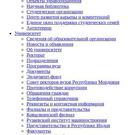
Объекты здравоохранения
Научная библиотека
Студенческие организации
Центр развития карьеры и компетенций
Единое окно поддержки студенческих семей
Антитеррор
Университет
Сведения об образовательной организации
Новости и объявления
Об университете
Ректорат
Подразделения
Программы вуза
Документы
Эндаумент-фонд
Совет ректоров вузов Республики Мордовия
Противодействие коррупции
Обращения граждан
Телефонный справочник
Реквизиты и контактная информация
Филиалы и представительства
Ковылкинский филиал
Рузаевский институт машиностроения
Представительство в Республике Индия
Факультеты