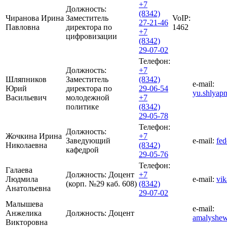
+7
Должность:
(8342)
Чиранова Ирина
Заместитель
VoIP:
27-21-46
Павловна
директора по
1462
+7
цифровизации
(8342)
29-07-02
Телефон:
Должность:
+7
Шляпников
Заместитель
(8342)
e-mail:
Юрий
директора по
29-06-54
yu.shlyap
Васильевич
молодежной
+7
политике
(8342)
29-05-78
Телефон:
Должность:
Жочкина Ирина
+7
Заведующий
e-mail:
fe
Николаевна
(8342)
кафедрой
29-05-76
Телефон:
Галаева
Должность:
Доцент
+7
Людмила
e-mail:
vi
(корп. №29 каб. 608)
(8342)
Анатольевна
29-07-02
Малышева
e-mail:
Анжелика
Должность:
Доцент
amalyshe
Викторовна