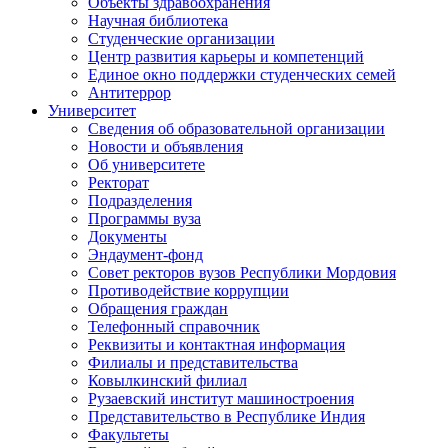
Объекты здравоохранения
Научная библиотека
Студенческие организации
Центр развития карьеры и компетенций
Единое окно поддержки студенческих семей
Антитеррор
Университет
Сведения об образовательной организации
Новости и объявления
Об университете
Ректорат
Подразделения
Программы вуза
Документы
Эндаумент-фонд
Совет ректоров вузов Республики Мордовия
Противодействие коррупции
Обращения граждан
Телефонный справочник
Реквизиты и контактная информация
Филиалы и представительства
Ковылкинский филиал
Рузаевский институт машиностроения
Представительство в Республике Индия
Факультеты