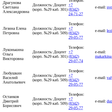
Телефон:
Драгунова
Должность:
Доцент
+7
Светлана
e-mail:
sv
(корп. №29 каб. 301)
(8342)
Александровна
24-71-27
Телефон:
Лезина Елена
Должность:
Доцент
+7
e-mail:
lez
Петровна
(корп. №29 каб. 509)
(8342)
29-05-77
Телефон:
Луконькина
Должность:
Доцент
+7
e-mail:
Ольга
(корп. №29 каб. 301)
(8342)
makarkina
Викторовна
29-07-74
Телефон:
Любушкин
Должность:
Доцент
+7
Василий
e-mail:
va
(корп. №29 каб. 509)
(8342)
Анатольевич
29-05-77
Телефон:
Останков
Должность:
Доцент
+7
Дмитрий
e-mail:
du
(корп. №29 каб. 509)
(8342)
Борисович
29-05-77