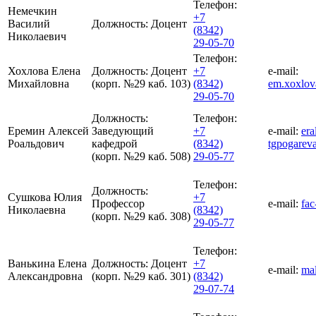
Телефон:
Немечкин
+7
Василий
Должность:
Доцент
(8342)
Николаевич
29-05-70
Телефон:
Хохлова Елена
Должность:
Доцент
+7
e-mail:
Михайловна
(корп. №29 каб. 103)
(8342)
em.xoxlo
29-05-70
Должность:
Телефон:
Еремин Алексей
Заведующий
+7
e-mail:
era
Роальдович
кафедрой
(8342)
tgpogarev
(корп. №29 каб. 508)
29-05-77
Телефон:
Должность:
Сушкова Юлия
+7
Профессор
e-mail:
fa
Николаевна
(8342)
(корп. №29 каб. 308)
29-05-77
Телефон:
Ванькина Елена
Должность:
Доцент
+7
e-mail:
ma
Александровна
(корп. №29 каб. 301)
(8342)
29-07-74