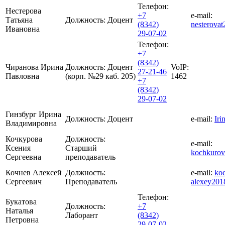
Телефон:
Нестерова
+7
e-mail:
Татьяна
Должность:
Доцент
(8342)
nesterova
Ивановна
29-07-02
Телефон:
+7
(8342)
Чиранова Ирина
Должность:
Доцент
VoIP:
27-21-46
Павловна
(корп. №29 каб. 205)
1462
+7
(8342)
29-07-02
Гинзбург Ирина
Должность:
Доцент
e-mail:
Iri
Владимировна
Кочкурова
Должность:
e-mail:
Ксения
Старший
kochkuro
Сергеевна
преподаватель
Кочнев Алексей
Должность:
e-mail:
ko
Сергеевич
Преподаватель
alexey201
Телефон:
Букатова
Должность:
+7
Наталья
Лаборант
(8342)
Петровна
29-07-02