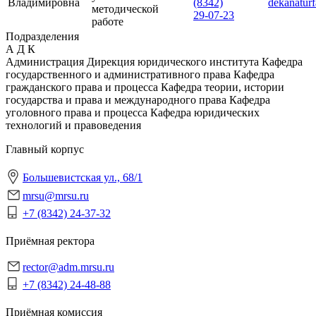
Владимировна
(8342)
dekanatur
методической
29-07-23
работе
Подразделения
А
Д
К
Администрация
Дирекция юридического института
Кафедра
государственного и административного права
Кафедра
гражданского права и процесса
Кафедра теории, истории
государства и права и международного права
Кафедра
уголовного права и процесса
Кафедра юридических
технологий и правоведения
Главный корпус
Большевистская ул., 68/1
mrsu@mrsu.ru
+7 (8342) 24-37-32
Приёмная ректора
rector@adm.mrsu.ru
+7 (8342) 24-48-88
Приёмная комиссия