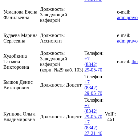
Должность:
Усманова Елена
e-mail:
Заведующий
Фанильевна
adm.prav
кафедрой
Будаева Марина
Должность:
e-mail:
Сергеевна
Ассистент
adm.prav
Должность:
Телефон:
Худойкина
Заведующий
+7
Татьяна
e-mail:
th
кафедрой
(8342)
Викторовна
(корп. №29 каб. 103)
29-05-70
Телефон:
Бышов Денис
+7
Должность:
Доцент
Викторович
(8342)
29-05-70
Телефон:
+7
(8342)
Купцова Ольга
VoIP:
Должность:
Доцент
29-05-70
Владимировна
1461
+7
(8342)
27-21-46