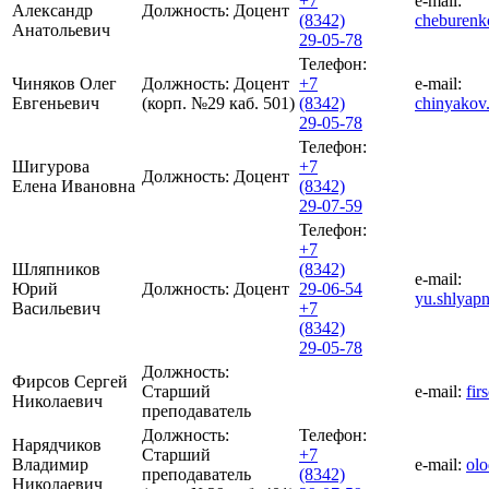
+7
e-mail:
Александр
Должность:
Доцент
(8342)
cheburen
Анатольевич
29-05-78
Телефон:
Чиняков Олег
Должность:
Доцент
+7
e-mail:
Евгеньевич
(корп. №29 каб. 501)
(8342)
chinyakov
29-05-78
Телефон:
Шигурова
+7
Должность:
Доцент
Елена Ивановна
(8342)
29-07-59
Телефон:
+7
Шляпников
(8342)
e-mail:
Юрий
Должность:
Доцент
29-06-54
yu.shlyap
Васильевич
+7
(8342)
29-05-78
Должность:
Фирсов Сергей
Старший
e-mail:
fir
Николаевич
преподаватель
Должность:
Телефон:
Нарядчиков
Старший
+7
Владимир
e-mail:
ol
преподаватель
(8342)
Николаевич