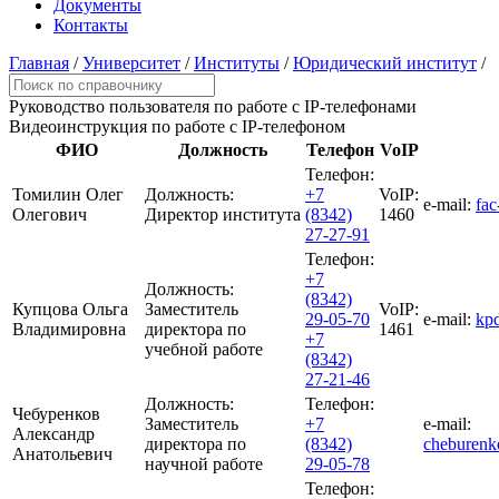
Документы
Контакты
Главная
/
Университет
/
Институты
/
Юридический институт
/
Руководство пользователя
по работе с IP-телефонами
Видеоинструкция
по работе с IP-телефоном
ФИО
Должность
Телефон
VoIP
Телефон:
Томилин Олег
Должность:
+7
VoIP:
e-mail:
fa
Олегович
Директор института
(8342)
1460
27-27-91
Телефон:
+7
Должность:
(8342)
Купцова Ольга
Заместитель
VoIP:
29-05-70
e-mail:
kp
Владимировна
директора по
1461
+7
учебной работе
(8342)
27-21-46
Должность:
Телефон:
Чебуренков
Заместитель
+7
e-mail:
Александр
директора по
(8342)
cheburen
Анатольевич
научной работе
29-05-78
Телефон: