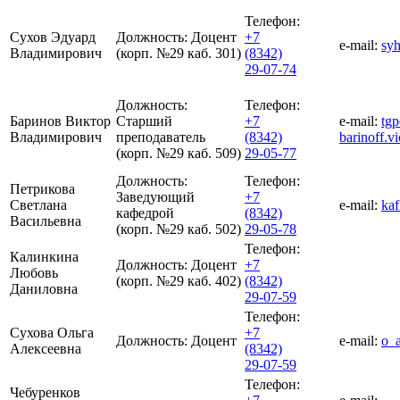
Телефон:
Сухов Эдуард
Должность:
Доцент
+7
e-mail:
sy
Владимирович
(корп. №29 каб. 301)
(8342)
29-07-74
Должность:
Телефон:
Баринов Виктор
Старший
+7
e-mail:
tg
Владимирович
преподаватель
(8342)
barinoff.
(корп. №29 каб. 509)
29-05-77
Должность:
Телефон:
Петрикова
Заведующий
+7
Светлана
e-mail:
kaf
кафедрой
(8342)
Васильевна
(корп. №29 каб. 502)
29-05-78
Телефон:
Калинкина
Должность:
Доцент
+7
Любовь
(корп. №29 каб. 402)
(8342)
Даниловна
29-07-59
Телефон:
Сухова Ольга
+7
Должность:
Доцент
e-mail:
o_
Алексеевна
(8342)
29-07-59
Телефон:
Чебуренков