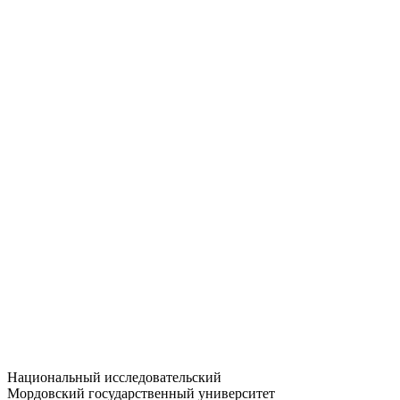
Статистика приёма
Большевистская ул., 68/1
dep-general@adm.mrsu.ru
+7 (8342) 24-37-32
Приёмная комиссия
Полежаева ул., 44
entrance-exam@adm.mrsu.ru
+7 (800) 222-13-77
© 1998–2026 МГУ им. Н.П. ОГАРЁВА
При использовании материалов сайта ссылка на источник
обязательна
Национальный исследовательский
Мордовский государственный университет