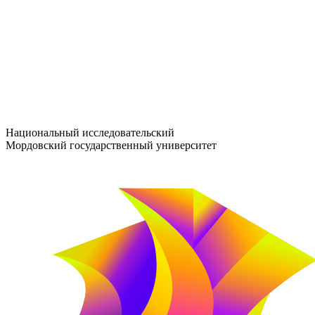
entrance-exam@adm.mrsu.ru
+7 (800) 222-13-77
© 1998–2026 МГУ им. Н.П. ОГАРЁВА
При использовании материалов сайта ссылка на источник обяз
Национальный исследовательский
Мордовский государственный университет