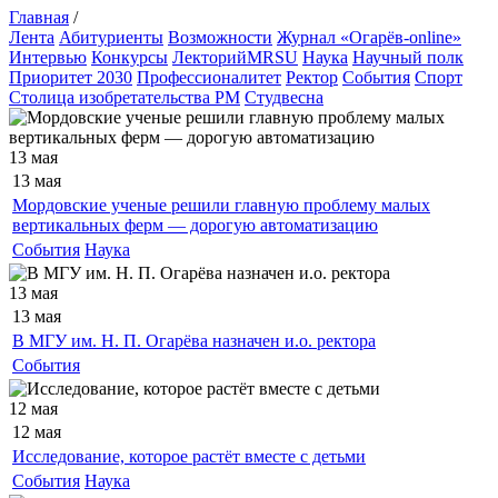
Главная
/
Лента
Абитуриенты
Возможности
Журнал «Огарёв-online»
Интервью
Конкурсы
ЛекторийMRSU
Наука
Научный полк
Приоритет 2030
Профессионалитет
Ректор
События
Спорт
Столица изобретательства РМ
Студвесна
13 мая
13 мая
Мордовские ученые решили главную проблему малых
вертикальных ферм — дорогую автоматизацию
События
Наука
13 мая
13 мая
В МГУ им. Н. П. Огарёва назначен и.о. ректора
События
12 мая
12 мая
Исследование, которое растёт вместе с детьми
События
Наука