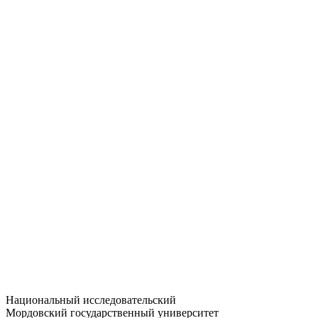
Статистика приёма
Большевистская ул., 68/1
dep-general@adm.mrsu.ru
+7 (8342) 24-37-32
Приёмная комиссия
Полежаева ул., 44
entrance-exam@adm.mrsu.ru
+7 (800) 222-13-77
© 1998–2026 МГУ им. Н.П. ОГАРЁВА
При использовании материалов сайта ссылка на источник
обязательна
Национальный исследовательский
Мордовский государственный университет