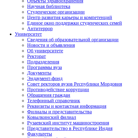
Объекты здравоохранения
Научная библиотека
Студенческие организации
Центр развития карьеры и компетенций
Единое окно поддержки студенческих семей
Антитеррор
Университет
Сведения об образовательной организации
Новости и объявления
Об университете
Ректорат
Подразделения
Программы вуза
Документы
Эндаумент-фонд
Совет ректоров вузов Республики Мордовия
Противодействие коррупции
Обращения граждан
Телефонный справочник
Реквизиты и контактная информация
Филиалы и представительства
Ковылкинский филиал
Рузаевский институт машиностроения
Представительство в Республике Индия
Факультеты