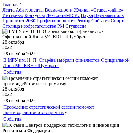
Главная
/
Лента
Абитуриенты
Возможности
Журнал «Огарёв-online»
Интервью
Конкурсы
ЛекторийMRSU
Наука
Научный полк
Приоритет 2030
Профессионалитет
Ректор
События
Спорт
Столица изобретательства РМ
Студвесна
28 октября
2022
28 октября
2022
В МГУ им. Н. П. Огарёва выбрали финалистов Официальной
Лиги МС КВН «Шумбрат»
События
28 октября
2022
28 октября
2022
Проведение стратегической сессии поможет
противодействию экстремизму
События