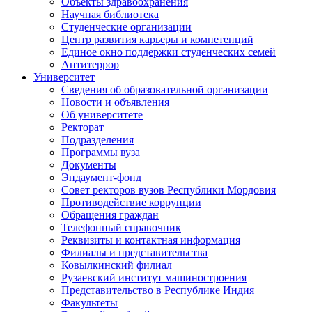
Объекты здравоохранения
Научная библиотека
Студенческие организации
Центр развития карьеры и компетенций
Единое окно поддержки студенческих семей
Антитеррор
Университет
Сведения об образовательной организации
Новости и объявления
Об университете
Ректорат
Подразделения
Программы вуза
Документы
Эндаумент-фонд
Совет ректоров вузов Республики Мордовия
Противодействие коррупции
Обращения граждан
Телефонный справочник
Реквизиты и контактная информация
Филиалы и представительства
Ковылкинский филиал
Рузаевский институт машиностроения
Представительство в Республике Индия
Факультеты