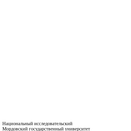
Статистика приёма
Большевистская ул., 68/1
dep-general@adm.mrsu.ru
+7 (8342) 24-37-32
Приёмная комиссия
Полежаева ул., 44
entrance-exam@adm.mrsu.ru
+7 (800) 222-13-77
© 1998–2026 МГУ им. Н.П. ОГАРЁВА
При использовании материалов сайта ссылка на источник
обязательна
Национальный исследовательский
Мордовский государственный университет