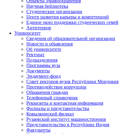
Объекты здравоохранения
Научная библиотека
Студенческие организации
Центр развития карьеры и компетенций
Единое окно поддержки студенческих семей
Антитеррор
Университет
Сведения об образовательной организации
Новости и объявления
Об университете
Ректорат
Подразделения
Программы вуза
Документы
Эндаумент-фонд
Совет ректоров вузов Республики Мордовия
Противодействие коррупции
Обращения граждан
Телефонный справочник
Реквизиты и контактная информация
Филиалы и представительства
Ковылкинский филиал
Рузаевский институт машиностроения
Представительство в Республике Индия
Факультеты