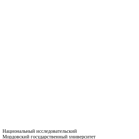
Статистика приёма
Большевистская ул., 68/1
dep-general@adm.mrsu.ru
+7 (8342) 24-37-32
Приёмная комиссия
Полежаева ул., 44
entrance-exam@adm.mrsu.ru
+7 (800) 222-13-77
© 1998–2026 МГУ им. Н.П. ОГАРЁВА
При использовании материалов сайта ссылка на источник
обязательна
Национальный исследовательский
Мордовский государственный университет