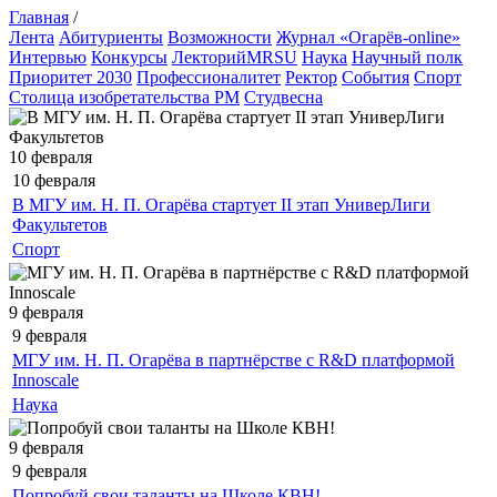
Главная
/
Лента
Абитуриенты
Возможности
Журнал «Огарёв-online»
Интервью
Конкурсы
ЛекторийMRSU
Наука
Научный полк
Приоритет 2030
Профессионалитет
Ректор
События
Спорт
Столица изобретательства РМ
Студвесна
10 февраля
10 февраля
В МГУ им. Н. П. Огарёва стартует II этап УниверЛиги
Факультетов
Спорт
9 февраля
9 февраля
МГУ им. Н. П. Огарёва в партнёрстве с R&D платформой
Innoscale
Наука
9 февраля
9 февраля
Попробуй свои таланты на Школе КВН!