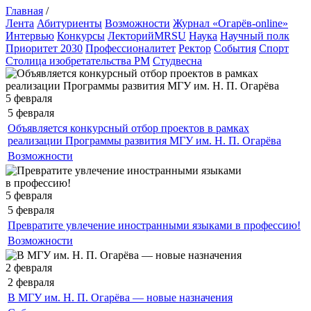
Главная
/
Лента
Абитуриенты
Возможности
Журнал «Огарёв-online»
Интервью
Конкурсы
ЛекторийMRSU
Наука
Научный полк
Приоритет 2030
Профессионалитет
Ректор
События
Спорт
Столица изобретательства РМ
Студвесна
5 февраля
5 февраля
Объявляется конкурсный отбор проектов в рамках
реализации Программы развития МГУ им. Н. П. Огарёва
Возможности
5 февраля
5 февраля
Превратите увлечение иностранными языками в профессию!
Возможности
2 февраля
2 февраля
В МГУ им. Н. П. Огарёва — новые назначения