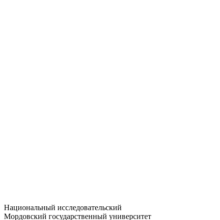
Статистика приёма
Большевистская ул., 68/1
dep-general@adm.mrsu.ru
+7 (8342) 24-37-32
Приёмная комиссия
Полежаева ул., 44
entrance-exam@adm.mrsu.ru
+7 (800) 222-13-77
© 1998–2026 МГУ им. Н.П. ОГАРЁВА
При использовании материалов сайта ссылка на источник
обязательна
Национальный исследовательский
Мордовский государственный университет