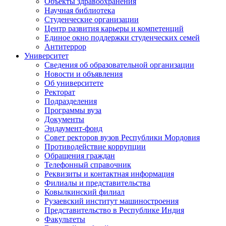
Объекты здравоохранения
Научная библиотека
Студенческие организации
Центр развития карьеры и компетенций
Единое окно поддержки студенческих семей
Антитеррор
Университет
Сведения об образовательной организации
Новости и объявления
Об университете
Ректорат
Подразделения
Программы вуза
Документы
Эндаумент-фонд
Совет ректоров вузов Республики Мордовия
Противодействие коррупции
Обращения граждан
Телефонный справочник
Реквизиты и контактная информация
Филиалы и представительства
Ковылкинский филиал
Рузаевский институт машиностроения
Представительство в Республике Индия
Факультеты