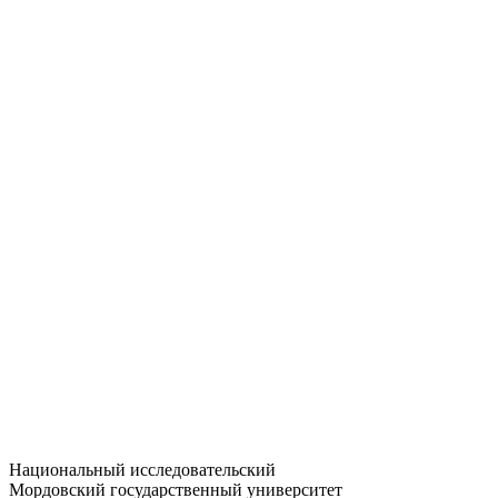
Статистика приёма
Большевистская ул., 68/1
dep-general@adm.mrsu.ru
+7 (8342) 24-37-32
Приёмная комиссия
Полежаева ул., 44
entrance-exam@adm.mrsu.ru
+7 (800) 222-13-77
© 1998–2026 МГУ им. Н.П. ОГАРЁВА
При использовании материалов сайта ссылка на источник
обязательна
Национальный исследовательский
Мордовский государственный университет