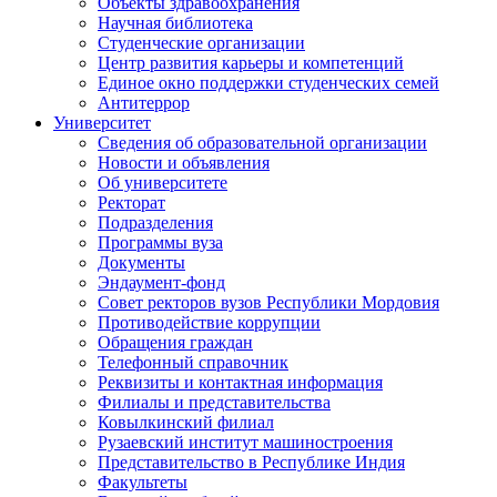
Объекты здравоохранения
Научная библиотека
Студенческие организации
Центр развития карьеры и компетенций
Единое окно поддержки студенческих семей
Антитеррор
Университет
Сведения об образовательной организации
Новости и объявления
Об университете
Ректорат
Подразделения
Программы вуза
Документы
Эндаумент-фонд
Совет ректоров вузов Республики Мордовия
Противодействие коррупции
Обращения граждан
Телефонный справочник
Реквизиты и контактная информация
Филиалы и представительства
Ковылкинский филиал
Рузаевский институт машиностроения
Представительство в Республике Индия
Факультеты