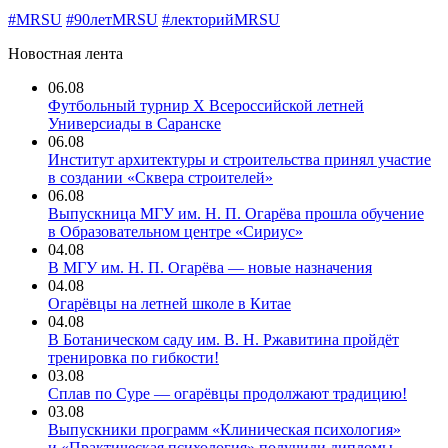
#MRSU
#90летMRSU
#лекторийMRSU
Новостная лента
06.08
Футбольный турнир X Всероссийской летней
Универсиады в Саранске
06.08
Институт архитектуры и строительства принял участие
в создании «Сквера строителей»
06.08
Выпускница МГУ им. Н. П. Огарёва прошла обучение
в Образовательном центре «Сириус»
04.08
В МГУ им. Н. П. Огарёва — новые назначения
04.08
Огарёвцы на летней школе в Китае
04.08
В Ботаническом саду им. В. Н. Ржавитина пройдёт
тренировка по гибкости!
03.08
Сплав по Суре — огарёвцы продолжают традицию!
03.08
Выпускники программ «Клиническая психология»
и «Практическая психология» получили дипломы