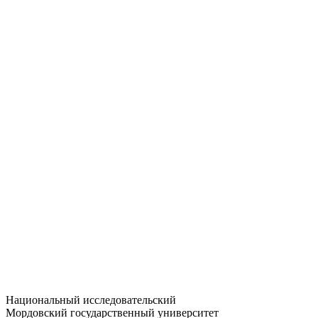
Статистика приёма
Большевистская ул., 68/1
dep-general@adm.mrsu.ru
+7 (8342) 24-37-32
Приёмная комиссия
Полежаева ул., 44
entrance-exam@adm.mrsu.ru
+7 (800) 222-13-77
© 1998–2026 МГУ им. Н.П. ОГАРЁВА
При использовании материалов сайта ссылка на источник
обязательна
Национальный исследовательский
Мордовский государственный университет