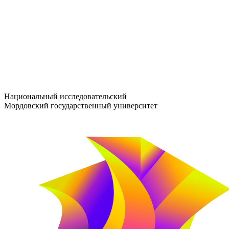
entrance-exam@adm.mrsu.ru
+7 (800) 222-13-77
© 1998–2026 МГУ им. Н.П. ОГАРЁВА
При использовании материалов сайта ссылка на источник обяз
Национальный исследовательский
Мордовский государственный университет