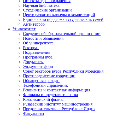
Объекты здравоохранения
Научная библиотека
Студенческие организации
Центр развития карьеры и компетенций
Единое окно поддержки студенческих семей
Антитеррор
Университет
Сведения об образовательной организации
Новости и объявления
Об университете
Ректорат
Подразделения
Программы вуза
Документы
Эндаумент-фонд
Совет ректоров вузов Республики Мордовия
Противодействие коррупции
Обращения граждан
Телефонный справочник
Реквизиты и контактная информация
Филиалы и представительства
Ковылкинский филиал
Рузаевский институт машиностроения
Представительство в Республике Индия
Факультеты