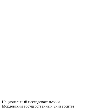
Статистика приёма
Большевистская ул., 68/1
dep-general@adm.mrsu.ru
+7 (8342) 24-37-32
Приёмная комиссия
Полежаева ул., 44
entrance-exam@adm.mrsu.ru
+7 (800) 222-13-77
© 1998–2026 МГУ им. Н.П. ОГАРЁВА
При использовании материалов сайта ссылка на источник
обязательна
Национальный исследовательский
Мордовский государственный университет