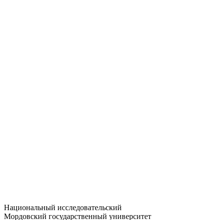
Статистика приёма
Большевистская ул., 68/1
dep-general@adm.mrsu.ru
+7 (8342) 24-37-32
Приёмная комиссия
Полежаева ул., 44
entrance-exam@adm.mrsu.ru
+7 (800) 222-13-77
© 1998–2026 МГУ им. Н.П. ОГАРЁВА
При использовании материалов сайта ссылка на источник
обязательна
Национальный исследовательский
Мордовский государственный университет