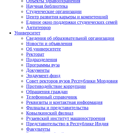
Объекты здравоохранения
Научная библиотека
Студенческие организации
Центр развития карьеры и компетенций
Единое окно поддержки студенческих семей
Антитеррор
Университет
Сведения об образовательной организации
Новости и объявления
Об университете
Ректорат
Подразделения
Программы вуза
Документы
Эндаумент-фонд
Совет ректоров вузов Республики Мордовия
Противодействие коррупции
Обращения граждан
Телефонный справочник
Реквизиты и контактная информация
Филиалы и представительства
Ковылкинский филиал
Рузаевский институт машиностроения
Представительство в Республике Индия
Факультеты