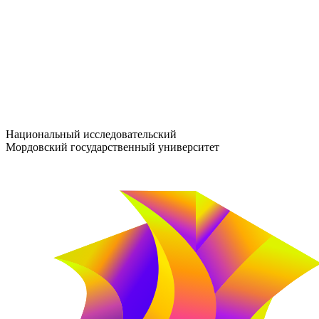
entrance-exam@adm.mrsu.ru
+7 (800) 222-13-77
© 1998–2026 МГУ им. Н.П. ОГАРЁВА
При использовании материалов сайта ссылка на источник обяз
Национальный исследовательский
Мордовский государственный университет