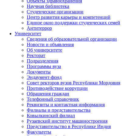
Объекты здравоохранения
Научная библиотека
Студенческие организации
Центр развития карьеры и компетенций
Единое окно поддержки студенческих семей
Антитеррор
Университет
Сведения об образовательной организации
Новости и объявления
Об университете
Ректорат
Подразделения
Программы вуза
Документы
Эндаумент-фонд
Совет ректоров вузов Республики Мордовия
Противодействие коррупции
Обращения граждан
Телефонный справочник
Реквизиты и контактная информация
Филиалы и представительства
Ковылкинский филиал
Рузаевский институт машиностроения
Представительство в Республике Индия
Факультеты