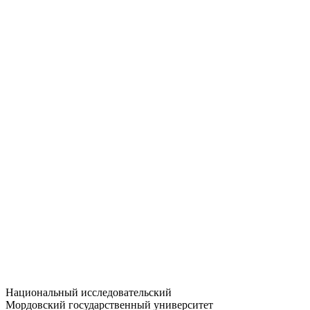
Статистика приёма
Большевистская ул., 68/1
dep-general@adm.mrsu.ru
+7 (8342) 24-37-32
Приёмная комиссия
Полежаева ул., 44
entrance-exam@adm.mrsu.ru
+7 (800) 222-13-77
© 1998–2026 МГУ им. Н.П. ОГАРЁВА
При использовании материалов сайта ссылка на источник
обязательна
Национальный исследовательский
Мордовский государственный университет