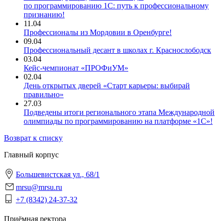
по программированию 1С: путь к профессиональному
признанию!
11.04
Профессионалы из Мордовии в Оренбурге!
09.04
Профессиональный десант в школах г. Краснослободск
03.04
Кейс-чемпионат «ПРОФиУМ»
02.04
День открытых дверей «Старт карьеры: выбирай
правильно»
27.03
Подведены итоги регионального этапа Международной
олимпиады по программированию на платформе «1С»!
Возврат к списку
Главный корпус
Большевистская ул., 68/1
mrsu@mrsu.ru
+7 (8342) 24-37-32
Приёмная ректора