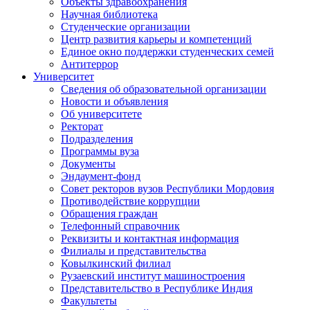
Объекты здравоохранения
Научная библиотека
Студенческие организации
Центр развития карьеры и компетенций
Единое окно поддержки студенческих семей
Антитеррор
Университет
Сведения об образовательной организации
Новости и объявления
Об университете
Ректорат
Подразделения
Программы вуза
Документы
Эндаумент-фонд
Совет ректоров вузов Республики Мордовия
Противодействие коррупции
Обращения граждан
Телефонный справочник
Реквизиты и контактная информация
Филиалы и представительства
Ковылкинский филиал
Рузаевский институт машиностроения
Представительство в Республике Индия
Факультеты