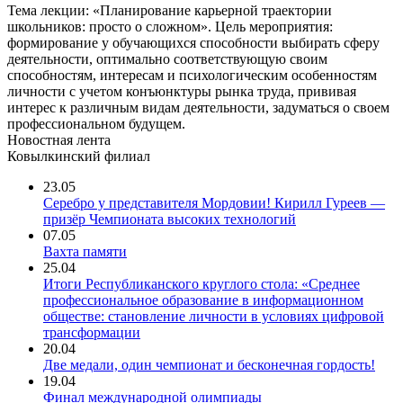
Тема лекции: «Планирование карьерной траектории
школьников: просто о сложном». Цель мероприятия:
формирование у обучающихся способности выбирать сферу
деятельности, оптимально соответствующую своим
способностям, интересам и психологическим особенностям
личности с учетом конъюнктуры рынка труда, прививая
интерес к различным видам деятельности, задуматься о своем
профессиональном будущем.
Новостная лента
Ковылкинский филиал
23.05
Серебро у представителя Мордовии! Кирилл Гуреев —
призёр Чемпионата высоких технологий
07.05
Вахта памяти
25.04
Итоги Республиканского круглого стола: «Среднее
профессиональное образование в информационном
обществе: становление личности в условиях цифровой
трансформации
20.04
Две медали, один чемпионат и бесконечная гордость!
19.04
Финал международной олимпиады