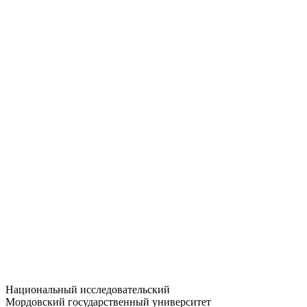
Статистика приёма
Большевистская ул., 68/1
dep-general@adm.mrsu.ru
+7 (8342) 24-37-32
Приёмная комиссия
Полежаева ул., 44
entrance-exam@adm.mrsu.ru
+7 (800) 222-13-77
© 1998–2026 МГУ им. Н.П. ОГАРЁВА
При использовании материалов сайта ссылка на источник
обязательна
Национальный исследовательский
Мордовский государственный университет