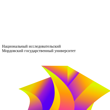
entrance-exam@adm.mrsu.ru
+7 (800) 222-13-77
© 1998–2026 МГУ им. Н.П. ОГАРЁВА
При использовании материалов сайта ссылка на источник обяз
Национальный исследовательский
Мордовский государственный университет