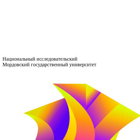
entrance-exam@adm.mrsu.ru
+7 (800) 222-13-77
© 1998–2026 МГУ им. Н.П. ОГАРЁВА
При использовании материалов сайта ссылка на источник обяз
Национальный исследовательский
Мордовский государственный университет