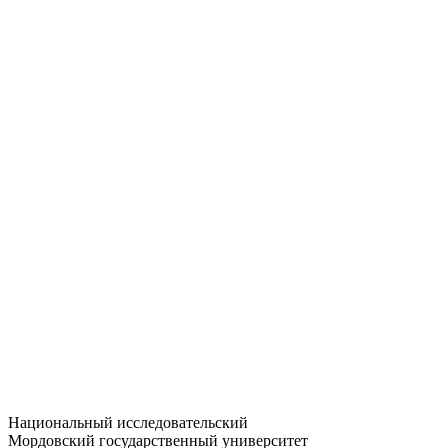
Статистика приёма
Большевистская ул., 68/1
dep-general@adm.mrsu.ru
+7 (8342) 24-37-32
Приёмная комиссия
Полежаева ул., 44
entrance-exam@adm.mrsu.ru
+7 (800) 222-13-77
© 1998–2026 МГУ им. Н.П. ОГАРЁВА
При использовании материалов сайта ссылка на источник
обязательна
Национальный исследовательский
Мордовский государственный университет