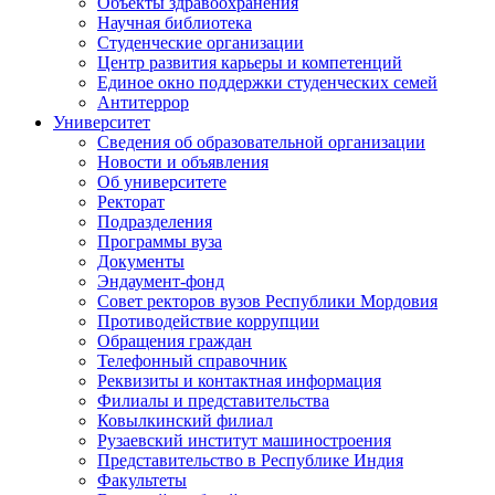
Объекты здравоохранения
Научная библиотека
Студенческие организации
Центр развития карьеры и компетенций
Единое окно поддержки студенческих семей
Антитеррор
Университет
Сведения об образовательной организации
Новости и объявления
Об университете
Ректорат
Подразделения
Программы вуза
Документы
Эндаумент-фонд
Совет ректоров вузов Республики Мордовия
Противодействие коррупции
Обращения граждан
Телефонный справочник
Реквизиты и контактная информация
Филиалы и представительства
Ковылкинский филиал
Рузаевский институт машиностроения
Представительство в Республике Индия
Факультеты