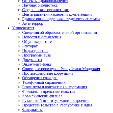
Объекты здравоохранения
Научная библиотека
Студенческие организации
Центр развития карьеры и компетенций
Единое окно поддержки студенческих семей
Антитеррор
Университет
Сведения об образовательной организации
Новости и объявления
Об университете
Ректорат
Подразделения
Программы вуза
Документы
Эндаумент-фонд
Совет ректоров вузов Республики Мордовия
Противодействие коррупции
Обращения граждан
Телефонный справочник
Реквизиты и контактная информация
Филиалы и представительства
Ковылкинский филиал
Рузаевский институт машиностроения
Представительство в Республике Индия
Факультеты