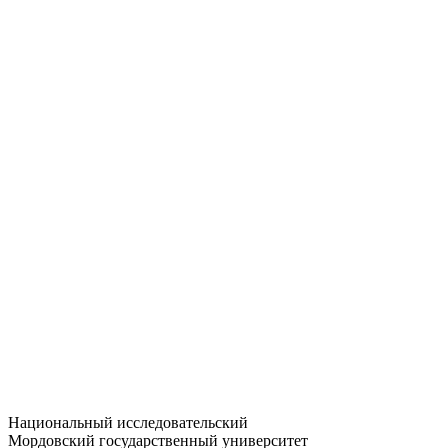
Статистика приёма
Большевистская ул., 68/1
dep-general@adm.mrsu.ru
+7 (8342) 24-37-32
Приёмная комиссия
Полежаева ул., 44
entrance-exam@adm.mrsu.ru
+7 (800) 222-13-77
© 1998–2026 МГУ им. Н.П. ОГАРЁВА
При использовании материалов сайта ссылка на источник
обязательна
Национальный исследовательский
Мордовский государственный университет