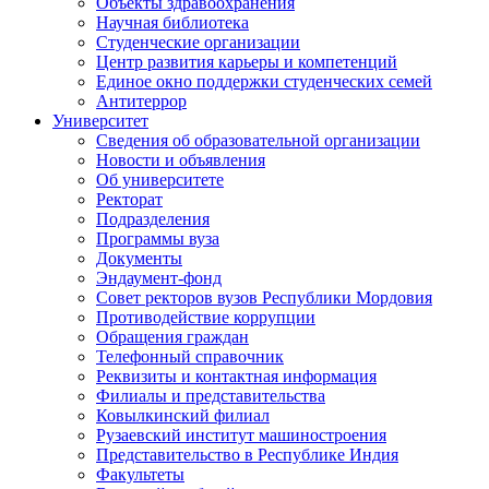
Объекты здравоохранения
Научная библиотека
Студенческие организации
Центр развития карьеры и компетенций
Единое окно поддержки студенческих семей
Антитеррор
Университет
Сведения об образовательной организации
Новости и объявления
Об университете
Ректорат
Подразделения
Программы вуза
Документы
Эндаумент-фонд
Совет ректоров вузов Республики Мордовия
Противодействие коррупции
Обращения граждан
Телефонный справочник
Реквизиты и контактная информация
Филиалы и представительства
Ковылкинский филиал
Рузаевский институт машиностроения
Представительство в Республике Индия
Факультеты