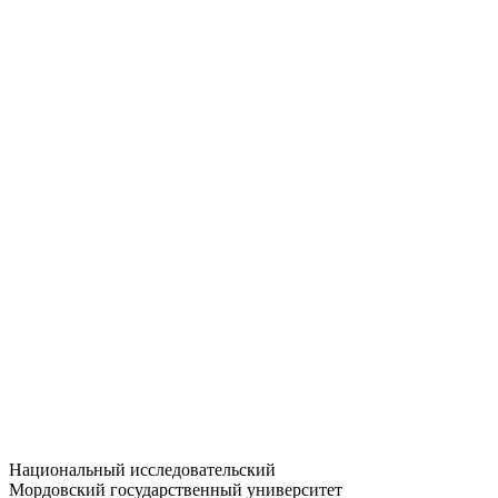
Статистика приёма
Большевистская ул., 68/1
dep-general@adm.mrsu.ru
+7 (8342) 24-37-32
Приёмная комиссия
Полежаева ул., 44
entrance-exam@adm.mrsu.ru
+7 (800) 222-13-77
© 1998–2026 МГУ им. Н.П. ОГАРЁВА
При использовании материалов сайта ссылка на источник
обязательна
Национальный исследовательский
Мордовский государственный университет