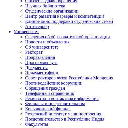
Объекты здравоохранения
Научная библиотека
Студенческие организации
Центр развития карьеры и компетенций
Единое окно поддержки студенческих семей
Антитеррор
Университет
Сведения об образовательной организации
Новости и объявления
Об университете
Ректорат
Подразделения
Программы вуза
Документы
Эндаумент-фонд
Совет ректоров вузов Республики Мордовия
Противодействие коррупции
Обращения граждан
Телефонный справочник
Реквизиты и контактная информация
Филиалы и представительства
Ковылкинский филиал
Рузаевский институт машиностроения
Представительство в Республике Индия
Факультеты