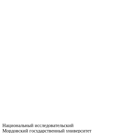
Статистика приёма
Большевистская ул., 68/1
dep-general@adm.mrsu.ru
+7 (8342) 24-37-32
Приёмная комиссия
Полежаева ул., 44
entrance-exam@adm.mrsu.ru
+7 (800) 222-13-77
© 1998–2026 МГУ им. Н.П. ОГАРЁВА
При использовании материалов сайта ссылка на источник
обязательна
Национальный исследовательский
Мордовский государственный университет