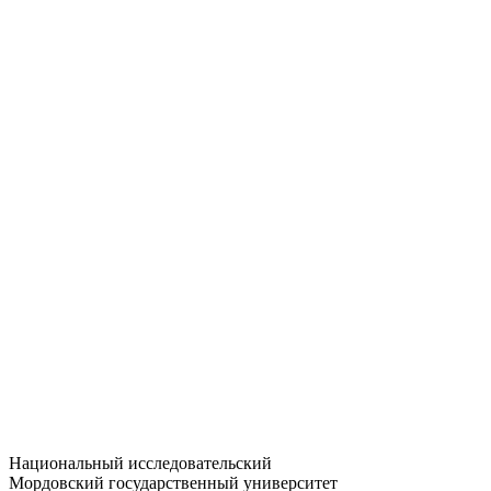
Статистика приёма
Большевистская ул., 68/1
dep-general@adm.mrsu.ru
+7 (8342) 24-37-32
Приёмная комиссия
Полежаева ул., 44
entrance-exam@adm.mrsu.ru
+7 (800) 222-13-77
© 1998–2026 МГУ им. Н.П. ОГАРЁВА
При использовании материалов сайта ссылка на источник
обязательна
Национальный исследовательский
Мордовский государственный университет