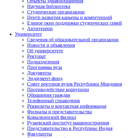
Объекты здравоохранения
Научная библиотека
Студенческие организации
Центр развития карьеры и компетенций
Единое окно поддержки студенческих семей
Антитеррор
Университет
Сведения об образовательной организации
Новости и объявления
Об университете
Ректорат
Подразделения
Программы вуза
Документы
Эндаумент-фонд
Совет ректоров вузов Республики Мордовия
Противодействие коррупции
Обращения граждан
Телефонный справочник
Реквизиты и контактная информация
Филиалы и представительства
Ковылкинский филиал
Рузаевский институт машиностроения
Представительство в Республике Индия
Факультеты