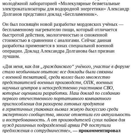
молодёжной лабораторией «Молекулярные безметальные
электрокатализаторы для водородной энергетики» Александр
Долганов представил доклад «Беспламенник».
Он был посвящён новой разработке мордовских учёных —
беспламенному нагревателю пищи, который отличается
быстротой действия, экологичностью и сниженной
стоимостью в сравнении с аналогами. Сейчас данная
разработка применяется в зонах специальной военной
операции. Доклад Александра Долганова был признан
лучшим.
«Для меня, как для „гражданского“ учёного, участие в форуме
стало необычным опытом: все доклады были связаны
с военной тематикой, среди коллег было множество
представителей военных производств, ОПК, военных
научных цен
тров и непосредственно участников СВО,
которые оценивали разработки.
Наш доклад
по созданию
первого отечественного портативного компактного
приспособления для разогрева готовых продуктов
в герметичных упаковках
вызвал живую дискуссию среди
экспертного сообщества, многие отметили его актуальность
и востребованность. А от производителей сухих пайков для
нужд различных подразделений армии РФ поступили
п
редложения о сотрудничестве»,
— прокомментировал