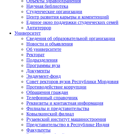
Объекты здравоохранения
Научная библиотека
Студенческие организации
Центр развития карьеры и компетенций
Единое окно поддержки студенческих семей
Антитеррор
Университет
Сведения об образовательной организации
Новости и объявления
Об университете
Ректорат
Подразделения
Программы вуза
Документы
Эндаумент-фонд
Совет ректоров вузов Республики Мордовия
Противодействие коррупции
Обращения граждан
Телефонный справочник
Реквизиты и контактная информация
Филиалы и представительства
Ковылкинский филиал
Рузаевский институт машиностроения
Представительство в Республике Индия
Факультеты