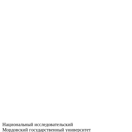
Статистика приёма
Большевистская ул., 68/1
dep-general@adm.mrsu.ru
+7 (8342) 24-37-32
Приёмная комиссия
Полежаева ул., 44
entrance-exam@adm.mrsu.ru
+7 (800) 222-13-77
© 1998–2026 МГУ им. Н.П. ОГАРЁВА
При использовании материалов сайта ссылка на источник
обязательна
Национальный исследовательский
Мордовский государственный университет