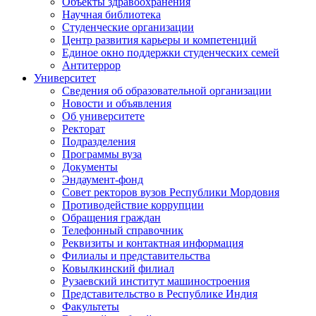
Объекты здравоохранения
Научная библиотека
Студенческие организации
Центр развития карьеры и компетенций
Единое окно поддержки студенческих семей
Антитеррор
Университет
Сведения об образовательной организации
Новости и объявления
Об университете
Ректорат
Подразделения
Программы вуза
Документы
Эндаумент-фонд
Совет ректоров вузов Республики Мордовия
Противодействие коррупции
Обращения граждан
Телефонный справочник
Реквизиты и контактная информация
Филиалы и представительства
Ковылкинский филиал
Рузаевский институт машиностроения
Представительство в Республике Индия
Факультеты