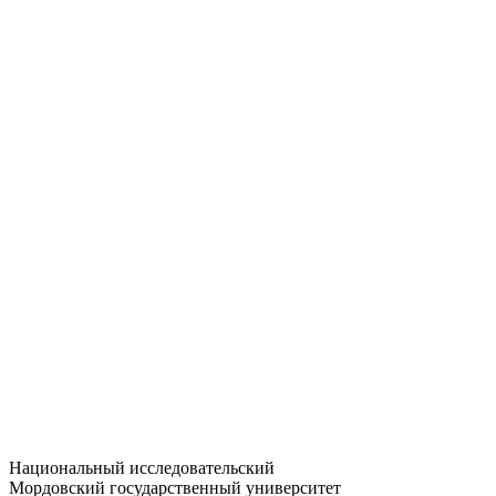
Статистика приёма
Большевистская ул., 68/1
dep-general@adm.mrsu.ru
+7 (8342) 24-37-32
Приёмная комиссия
Полежаева ул., 44
entrance-exam@adm.mrsu.ru
+7 (800) 222-13-77
© 1998–2026 МГУ им. Н.П. ОГАРЁВА
При использовании материалов сайта ссылка на источник
обязательна
Национальный исследовательский
Мордовский государственный университет