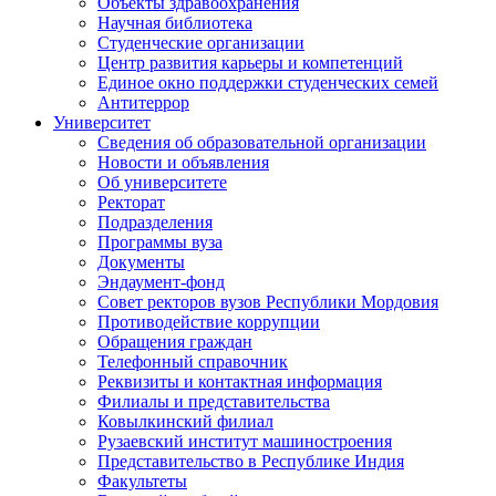
Объекты здравоохранения
Научная библиотека
Студенческие организации
Центр развития карьеры и компетенций
Единое окно поддержки студенческих семей
Антитеррор
Университет
Сведения об образовательной организации
Новости и объявления
Об университете
Ректорат
Подразделения
Программы вуза
Документы
Эндаумент-фонд
Совет ректоров вузов Республики Мордовия
Противодействие коррупции
Обращения граждан
Телефонный справочник
Реквизиты и контактная информация
Филиалы и представительства
Ковылкинский филиал
Рузаевский институт машиностроения
Представительство в Республике Индия
Факультеты