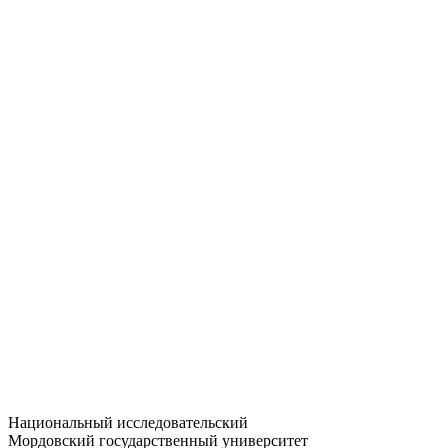
Статистика приёма
Большевистская ул., 68/1
dep-general@adm.mrsu.ru
+7 (8342) 24-37-32
Приёмная комиссия
Полежаева ул., 44
entrance-exam@adm.mrsu.ru
+7 (800) 222-13-77
© 1998–2026 МГУ им. Н.П. ОГАРЁВА
При использовании материалов сайта ссылка на источник
обязательна
Национальный исследовательский
Мордовский государственный университет