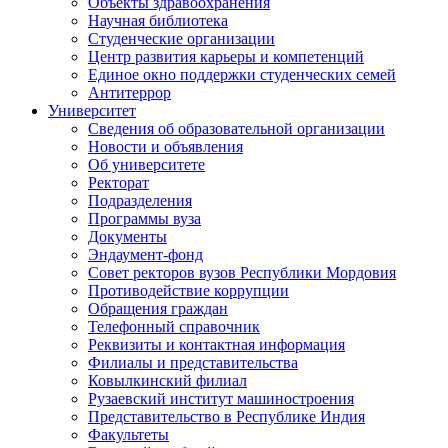
Объекты здравоохранения
Научная библиотека
Студенческие организации
Центр развития карьеры и компетенций
Единое окно поддержки студенческих семей
Антитеррор
Университет
Сведения об образовательной организации
Новости и объявления
Об университете
Ректорат
Подразделения
Программы вуза
Документы
Эндаумент-фонд
Совет ректоров вузов Республики Мордовия
Противодействие коррупции
Обращения граждан
Телефонный справочник
Реквизиты и контактная информация
Филиалы и представительства
Ковылкинский филиал
Рузаевский институт машиностроения
Представительство в Республике Индия
Факультеты