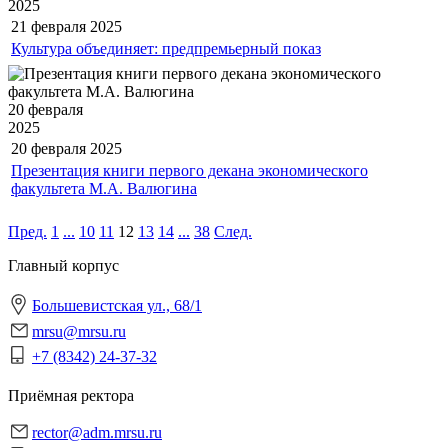
2025
21 февраля
2025
Культура объединяет: предпремьерный показ
20 февраля
2025
20 февраля
2025
Презентация книги первого декана экономического
факультета М.А. Валюгина
Пред.
1
...
10
11
12
13
14
...
38
След.
Главный корпус
Большевистская ул., 68/1
mrsu@mrsu.ru
+7 (8342) 24-37-32
Приёмная ректора
rector@adm.mrsu.ru