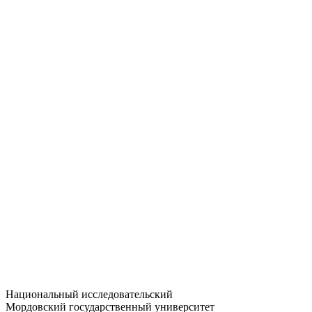
Статистика приёма
Большевистская ул., 68/1
dep-general@adm.mrsu.ru
+7 (8342) 24-37-32
Приёмная комиссия
Полежаева ул., 44
entrance-exam@adm.mrsu.ru
+7 (800) 222-13-77
© 1998–2026 МГУ им. Н.П. ОГАРЁВА
При использовании материалов сайта ссылка на источник
обязательна
Национальный исследовательский
Мордовский государственный университет