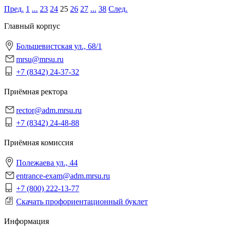
Пред.
1
...
23
24
25
26
27
...
38
След.
Главный корпус
Большевистская ул., 68/1
mrsu@mrsu.ru
+7 (8342) 24-37-32
Приёмная ректора
rector@adm.mrsu.ru
+7 (8342) 24-48-88
Приёмная комиссия
Полежаева ул., 44
entrance-exam@adm.mrsu.ru
+7 (800) 222-13-77
Скачать профориентационный буклет
Информация