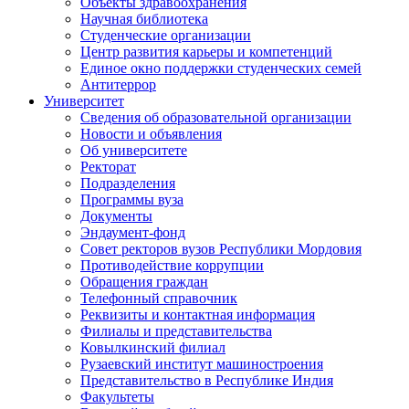
Объекты здравоохранения
Научная библиотека
Студенческие организации
Центр развития карьеры и компетенций
Единое окно поддержки студенческих семей
Антитеррор
Университет
Сведения об образовательной организации
Новости и объявления
Об университете
Ректорат
Подразделения
Программы вуза
Документы
Эндаумент-фонд
Совет ректоров вузов Республики Мордовия
Противодействие коррупции
Обращения граждан
Телефонный справочник
Реквизиты и контактная информация
Филиалы и представительства
Ковылкинский филиал
Рузаевский институт машиностроения
Представительство в Республике Индия
Факультеты