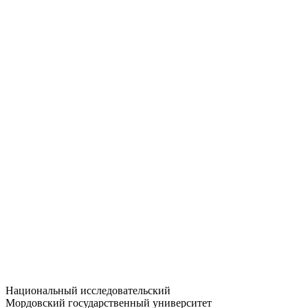
Статистика приёма
Большевистская ул., 68/1
dep-general@adm.mrsu.ru
+7 (8342) 24-37-32
Приёмная комиссия
Полежаева ул., 44
entrance-exam@adm.mrsu.ru
+7 (800) 222-13-77
© 1998–2026 МГУ им. Н.П. ОГАРЁВА
При использовании материалов сайта ссылка на источник
обязательна
Национальный исследовательский
Мордовский государственный университет