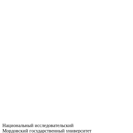
Статистика приёма
Большевистская ул., 68/1
dep-general@adm.mrsu.ru
+7 (8342) 24-37-32
Приёмная комиссия
Полежаева ул., 44
entrance-exam@adm.mrsu.ru
+7 (800) 222-13-77
© 1998–2026 МГУ им. Н.П. ОГАРЁВА
При использовании материалов сайта ссылка на источник
обязательна
Национальный исследовательский
Мордовский государственный университет