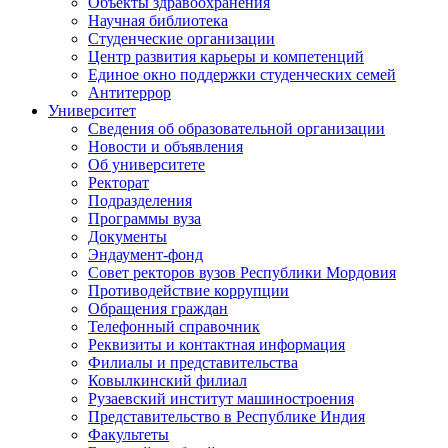
Объекты здравоохранения
Научная библиотека
Студенческие организации
Центр развития карьеры и компетенций
Единое окно поддержки студенческих семей
Антитеррор
Университет
Сведения об образовательной организации
Новости и объявления
Об университете
Ректорат
Подразделения
Программы вуза
Документы
Эндаумент-фонд
Совет ректоров вузов Республики Мордовия
Противодействие коррупции
Обращения граждан
Телефонный справочник
Реквизиты и контактная информация
Филиалы и представительства
Ковылкинский филиал
Рузаевский институт машиностроения
Представительство в Республике Индия
Факультеты