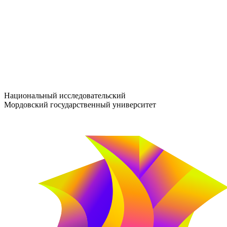
entrance-exam@adm.mrsu.ru
+7 (800) 222-13-77
© 1998–2026 МГУ им. Н.П. ОГАРЁВА
При использовании материалов сайта ссылка на источник обяз
Национальный исследовательский
Мордовский государственный университет