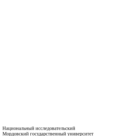
Статистика приёма
Большевистская ул., 68/1
dep-general@adm.mrsu.ru
+7 (8342) 24-37-32
Приёмная комиссия
Полежаева ул., 44
entrance-exam@adm.mrsu.ru
+7 (800) 222-13-77
© 1998–2026 МГУ им. Н.П. ОГАРЁВА
При использовании материалов сайта ссылка на источник
обязательна
Национальный исследовательский
Мордовский государственный университет