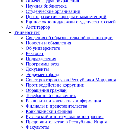
Объекты здравоохранения
Научная библиотека
Студенческие организации
Центр развития карьеры и компетенций
Единое окно поддержки студенческих семей
Антитеррор
Университет
Сведения об образовательной организации
Новости и объявления
Об университете
Ректорат
Подразделения
Программы вуза
Документы
Эндаумент-фонд
Совет ректоров вузов Республики Мордовия
Противодействие коррупции
Обращения граждан
Телефонный справочник
Реквизиты и контактная информация
Филиалы и представительства
Ковылкинский филиал
Рузаевский институт машиностроения
Представительство в Республике Индия
Факультеты