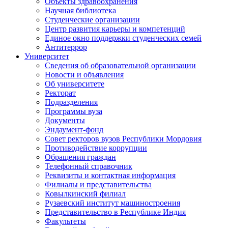
Объекты здравоохранения
Научная библиотека
Студенческие организации
Центр развития карьеры и компетенций
Единое окно поддержки студенческих семей
Антитеррор
Университет
Сведения об образовательной организации
Новости и объявления
Об университете
Ректорат
Подразделения
Программы вуза
Документы
Эндаумент-фонд
Совет ректоров вузов Республики Мордовия
Противодействие коррупции
Обращения граждан
Телефонный справочник
Реквизиты и контактная информация
Филиалы и представительства
Ковылкинский филиал
Рузаевский институт машиностроения
Представительство в Республике Индия
Факультеты