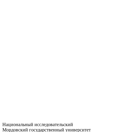
Статистика приёма
Большевистская ул., 68/1
dep-general@adm.mrsu.ru
+7 (8342) 24-37-32
Приёмная комиссия
Полежаева ул., 44
entrance-exam@adm.mrsu.ru
+7 (800) 222-13-77
© 1998–2026 МГУ им. Н.П. ОГАРЁВА
При использовании материалов сайта ссылка на источник
обязательна
Национальный исследовательский
Мордовский государственный университет